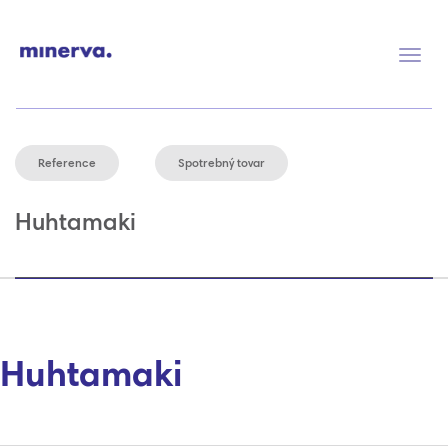
Prep
navig
Reference
Spotrebný tovar
Huhtamaki
Huhtamaki