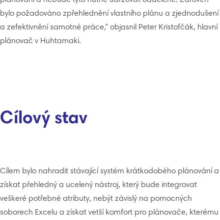
plánování a nebude tyto nutné udržovat odděleně. Zároveň
bylo požadováno zpřehlednění vlastního plánu a zjednodušení
a zefektivnění samotné práce,“ objasnil Peter Kristofčák, hlavní
plánovač v Huhtamaki.
Cílový stav
Cílem bylo nahradit stávající systém krátkodobého plánování a
získat přehledný a ucelený nástroj, který bude integrovat
veškeré potřebné atributy, nebýt závislý na pomocných
soborech Excelu a získat vetší komfort pro plánovače, kterému