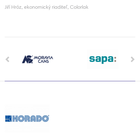
Jiří Hróz, ekonomický riaditeľ, Colorlak
Previous
Ne