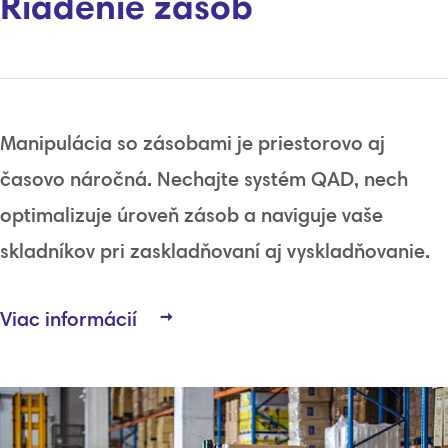
Riadenie zásob
Manipulácia so
zásobami
je
priestorovo
aj
časovo
náročná
.
Nechajte
systém
QAD
,
nech
optimalizuje
úroveň
zásob
a
naviguje
vaše
skladníkov
pri
zaskladňovaní
aj
vyskladňovanie.
Viac informácií