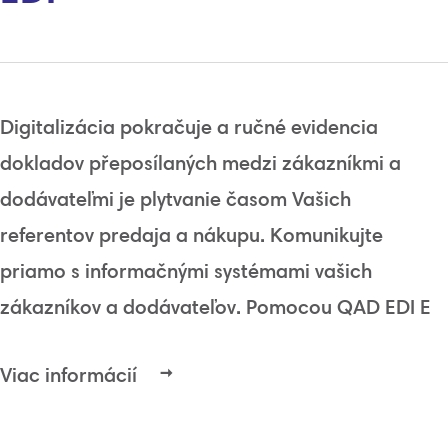
Digitalizácia
pokračuje
a ručné
evidencia
dokladov
přeposílaných
medzi
zákazníkmi
a
dodávateľmi
je plytvanie
časom
Vašich
referentov
predaja a
nákupu
.
Komunikujte
priamo
s
informačnými
systémami
vašich
zákazníkov
a
dodávateľov
.
Pomocou
QAD
EDI
E
Viac informácií