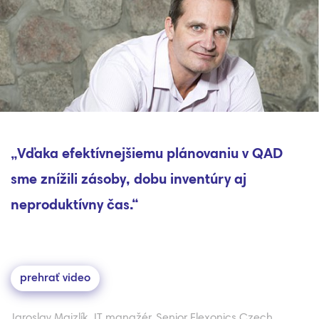
„Vďaka efektívnejšiemu plánovaniu v QAD
sme znížili zásoby, dobu inventúry aj
neproduktívny čas.“
prehrať video
Jaroslav Majzlík, IT manažér, Senior Flexonics Czech