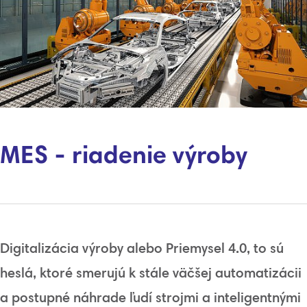
MES - riadenie výroby
Digitalizácia
výroby alebo
Priemysel
4.0
,
to
sú
heslá, ktoré
smerujú
k stále
väčšej
automatizácii
a
postupné
náhrade
ľudí
strojmi
a
inteligentnými