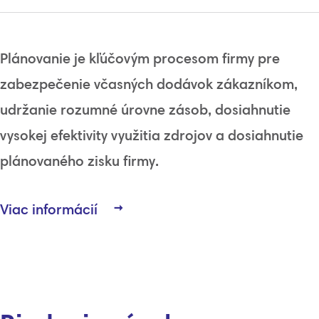
Plánovanie
je kľúčovým
procesom
firmy pre
zabezpečenie
včasných
dodávok
zákazníkom
,
udržanie
rozumné
úrovne
zásob
,
dosiahnutie
vysokej
efektivity využitia
zdrojov
a
dosiahnutie
plánovaného
zisku
firmy
.
Viac informácií