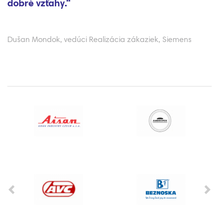
y.“
neproduktív
 vedúci Realizácia zákaziek, Siemens
prehrať vide
Jaroslav Majzlí
Previous
Ne