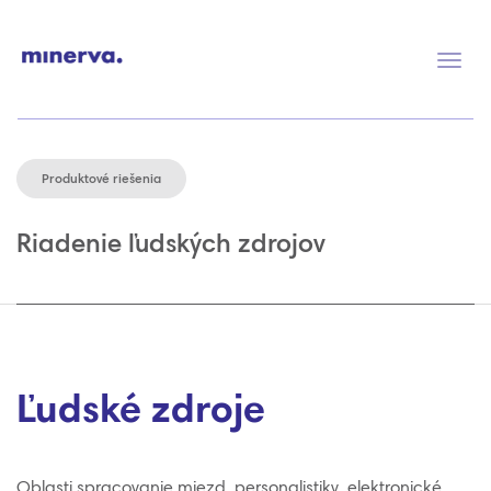
Prep
navig
Produktové riešenia
Riadenie ľudských zdrojov
Ľudské zdroje
Oblasti spracovanie miezd, personalistiky, elektronické