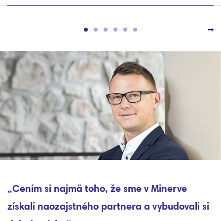
ajmä toho, že sme v Minerve
„Vďaka efe
zajstného partnera a vybudovali si
sme znížili