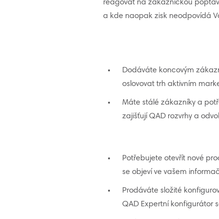
reagovat na zákaznickou poptávku,
a kde naopak zisk neodpovídá V
Dodáváte koncovým zákazníků
oslovovat trh aktivním mar
Máte stálé zákazníky a pot
zajišťují QAD rozvrhy a odv
Potřebujete otevřít nové pro
se objeví ve vašem informač
Prodáváte složité konfigurov
QAD Expertní konfigurátor s