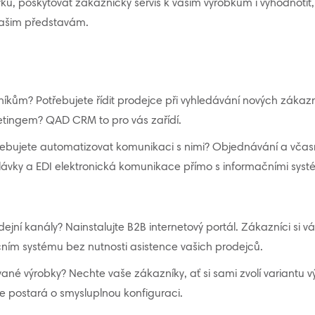
 poskytovat zákaznický servis k vašim výrobkům i vyhodnotit, kd
ašim představám.
m? Potřebujete řídit prodejce při vyhledávání nových zákazníků
ketingem? QAD CRM to pro vás zařídí.
řebujete automatizovat komunikaci s nimi? Objednávání a včasné
olávky a EDI elektronická komunikace přímo s informačními syst
dejní kanály? Nainstalujte B2B internetový portál. Zákazníci si 
ním systému bez nutnosti asistence vašich prodejců.
ané výrobky? Nechte vaše zákazníky, ať si sami zvolí variantu vý
e postará o smysluplnou konfiguraci.