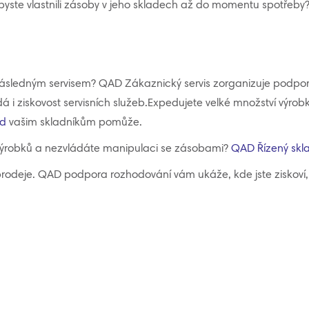
byste vlastnili zásoby v jeho skladech až do momentu spotřeby
 následným servisem? QAD Zákaznický servis zorganizuje podpor
ídá i ziskovost servisních služeb.Expedujete velké množství výr
ad
vašim skladníkům pomůže.
výrobků a nezvládáte manipulaci se zásobami?
QAD Řízený skl
deje. QAD podpora rozhodování vám ukáže, kde jste ziskoví, 