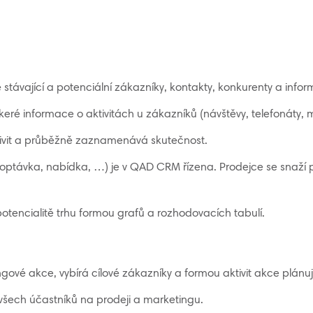
távající a potenciální zákazníky, kontakty, konkurenty a inf
eré informace o aktivitách u zákazníků (návštěvy, telefonáty, m
ivit a průběžně zaznamenává skutečnost.
(poptávka, nabídka, …) je v QAD CRM řízena. Prodejce se snaží
otencialitě trhu formou grafů a rozhodovacích tabulí.
gové akce, vybírá cílové zákazníky a formou aktivit akce plánuje
šech účastníků na prodeji a marketingu.