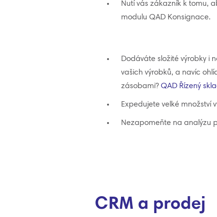
Nutí vás zákazník k tomu, a
modulu QAD Konsignace.
Dodáváte složité výrobky i
vašich výrobků, a navíc ohl
zásobami?
QAD Řízený skl
Expedujete velké množství 
Nezapomeňte na analýzu pro
CRM a prodej