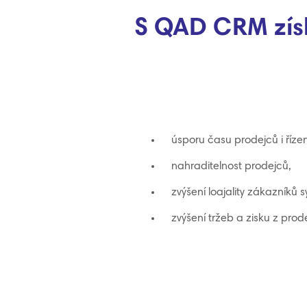
S QAD CRM zís
úsporu času prodejců i říze
nahraditelnost prodejců,
zvýšení loajality zákazníků 
zvýšení tržeb a zisku z pro