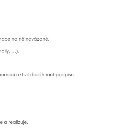
ormace na ně navázané.
aily, …).
 pomocí aktivit dosáhnout podpisu
 a realizuje.