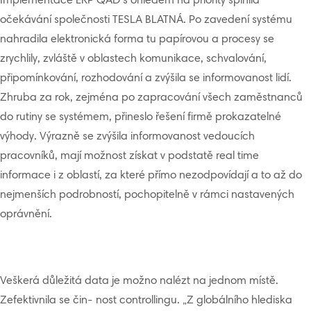
Implementace ERP QAD s ohledem na priority splnila
očekávání společnosti TESLA BLATNÁ. Po zavedení systému
nahradila elektronická forma tu papírovou a procesy se
zrychlily, zvláště v oblastech komunikace, schvalování,
připomínkování, rozhodování a zvýšila se informovanost lidí.
Zhruba za rok, zejména po zapracování všech zaměstnanců
do rutiny se systémem, přineslo řešení firmě prokazatelné
výhody. Výrazně se zvýšila informovanost vedoucích
pracovníků, mají možnost získat v podstatě real time
informace i z oblastí, za které přímo nezodpovídají a to až do
nejmenších podrobností, pochopitelně v rámci nastavených
oprávnění.
Veškerá důležitá data je možno nalézt na jednom místě.
Zefektivnila se čin- nost controllingu. „Z globálního hlediska