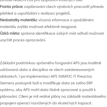
zkrátila reakční čas pro vytipování vhodných dílů.
Fronta práce:
zaplánování všech výrobních pracovišť přineslo
přehled a uspořádání v realizaci projektů.
Nedostatky materiálu:
včasná informace o zpožděném
materiálu zvýšila možnost efektivně reagovat.
Úzká místa:
správná identifikace úzkých míst odhalí možnosti
urychlit proces opracování.
Základní podmínkou správného fungování APS jsou kvalitně
udržovaná data a disciplína ve všech zainteresovaných
oblastech. I po implementaci APS SIMATIC IT Preactor,
Siemens postupně ladí a modifikuje data ze svého ERP
systému, aby APS mohl data řádně zpracovat a použít k
plánování. Cílem je mít reálné plány na základě materiálového
propojení operací rozvržených do skutečných kapacit.