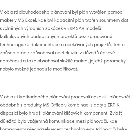
V oblasti dlouhodobého plánování byl plán vytvářen pomocí
maker v MS Excel, kde byl kapacitní plán tvořen souhrnem dat
uvolněných výrobních zakázek v ERP SAP, modelů
kalkulovaných podepsaných projektů bez zpracované
technologické dokumentace a očekávaných projektů. Tento
způsob práce způsoboval neefektivitu z důvodů časové
náročnosti a také obsahoval složité makra, jejichž parametry
nebylo možné jednoduše modifikovat.
V oblasti krátkodobého plánování pracovali nezávislí plánovači
obdobně s produkty MS Office v kombinaci s daty z ERP. K
dispozici bylo hrubší plánování klíčových komponent. Zvlášť
důležitá byla vzájemná komunikace mezi plánovači, kde
komponenty přecházely vícero technologiemi. Plánovači byli v