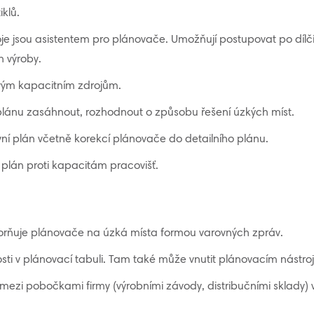
klů.
e jsou asistentem pro plánovače. Umožňují postupovat po dílčí
n výroby.
íčovým kapacitním zdrojům.
lánu zasáhnout, rozhodnout o způsobu řešení úzkých míst.
ní plán včetně korekcí plánovače do detailního plánu.
 plán proti kapacitám pracovišť.
ňuje plánovače na úzká místa formou varovných zpráv.
losti v plánovací tabuli. Tam také může vnutit plánovacím nástr
mezi pobočkami firmy (výrobními závody, distribučními sklady)