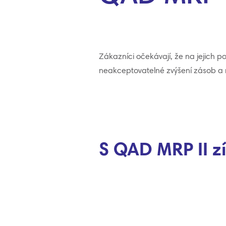
Zákazníci očekávají, že na jejich
neakceptovatelné zvýšení zásob a n
S QAD MRP II zí