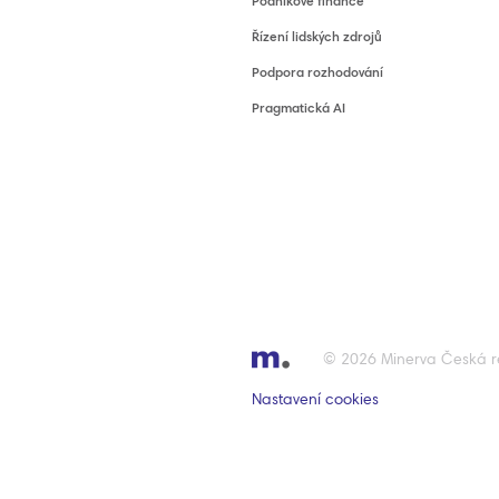
Podnikové finance
Řízení lidských zdrojů
Podpora rozhodování
Pragmatická AI
© 2026 Minerva Česká re
Nastavení cookies