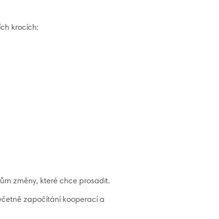
ch krocích:
ojům změny, které chce prosadit.
 včetně započítání kooperací a