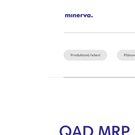
Produktová řešení
Plánov
QAD MRP I