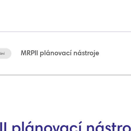
MRPII plánovací nástroje
ání
I plánovací nástro