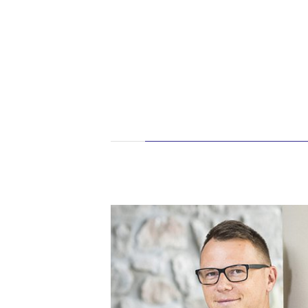
„Cením si ze
partnera a v