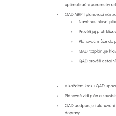
optimalizační parametry arti
QAD MRPII plánovací nástroj
Navrhnou hlavní plá
Prověří jej proti kl
Plánovač může do p
QAD rozplánuje hlav
QAD prověří detailní
V každém kroku QAD upozor
Plánovač vidí plán a souvis
QAD podporuje i plánování 
dopravy.