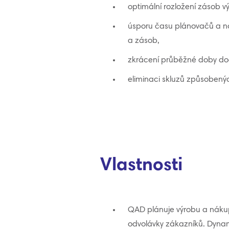
optimální rozložení zásob v
úsporu času plánovačů a n
a zásob,
zkrácení průběžné doby dod
eliminaci skluzů způsobenýc
Vlastnosti
QAD plánuje výrobu a nákup
odvolávky zákazníků. Dynami