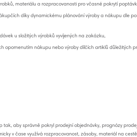
ýrobků, materiálu a rozpracovanosti pro včasné pokrytí poptáv
ákupčích díky dynamickému plánování výroby a nákupu dle pop
ávek u složitých výrobků vyvíjených na zakázku,
h opomenutím nákupu nebo výroby dílčích artiklů důležitých pro
 tak, aby správně pokryl prodejní objednávky, prognózy prode
cky v čase využívá rozpracovanost, zásoby, materiál na cestě 