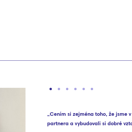
jména toho, že jsme v Minervě získali opravdového
ybudovali si dobré vztahy.“