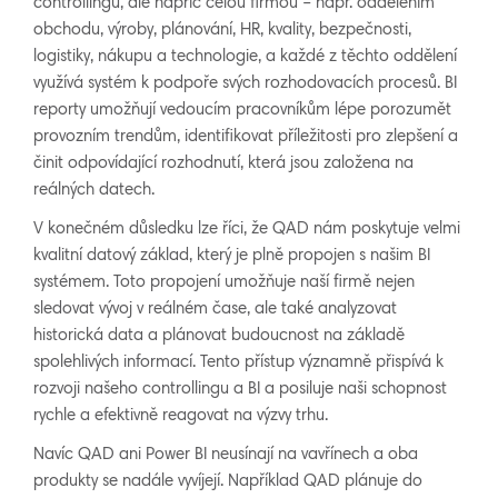
controllingu, ale napříč celou firmou – např. oddělením
obchodu, výroby, plánování, HR, kvality, bezpečnosti,
logistiky, nákupu a technologie, a každé z těchto oddělení
využívá systém k podpoře svých rozhodovacích procesů. BI
reporty umožňují vedoucím pracovníkům lépe porozumět
provozním trendům, identifikovat příležitosti pro zlepšení a
činit odpovídající rozhodnutí, která jsou založena na
reálných datech.
V konečném důsledku lze říci, že QAD nám poskytuje velmi
kvalitní datový základ, který je plně propojen s našim BI
systémem. Toto propojení umožňuje naší firmě nejen
sledovat vývoj v reálném čase, ale také analyzovat
historická data a plánovat budoucnost na základě
spolehlivých informací. Tento přístup významně přispívá k
rozvoji našeho controllingu a BI a posiluje naši schopnost
rychle a efektivně reagovat na výzvy trhu.
Navíc QAD ani Power BI neusínají na vavřínech a oba
produkty se nadále vyvíjejí. Například QAD plánuje do