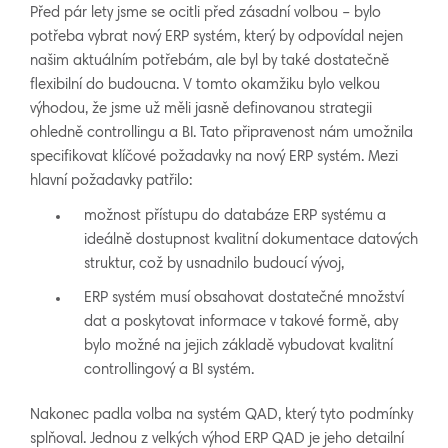
Před pár lety jsme se ocitli před zásadní volbou – bylo
potřeba vybrat nový ERP systém, který by odpovídal nejen
našim aktuálním potřebám, ale byl by také dostatečně
flexibilní do budoucna. V tomto okamžiku bylo velkou
výhodou, že jsme už měli jasně definovanou strategii
ohledně controllingu a BI. Tato připravenost nám umožnila
specifikovat klíčové požadavky na nový ERP systém. Mezi
hlavní požadavky patřilo:
možnost přístupu do databáze ERP systému a
ideálně dostupnost kvalitní dokumentace datových
struktur, což by usnadnilo budoucí vývoj,
ERP systém musí obsahovat dostatečné množství
dat a poskytovat informace v takové formě, aby
bylo možné na jejich základě vybudovat kvalitní
controllingový a BI systém.
Nakonec padla volba na systém QAD, který tyto podmínky
splňoval. Jednou z velkých výhod ERP QAD je jeho detailní