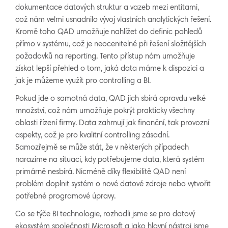
dokumentace datových struktur a vazeb mezi entitami,
což nám velmi usnadnilo vývoj vlastních analytických řešení.
Kromě toho QAD umožňuje nahlížet do definic pohledů
přímo v systému, což je neocenitelné při řešení složitějších
požadavků na reporting. Tento přístup nám umožňuje
získat lepší přehled o tom, jaká data máme k dispozici a
jak je můžeme využít pro controlling a BI.
Pokud jde o samotná data, QAD jich sbírá opravdu velké
množství, což nám umožňuje pokrýt prakticky všechny
oblasti řízení firmy. Data zahrnují jak finanční, tak provozní
aspekty, což je pro kvalitní controlling zásadní.
Samozřejmě se může stát, že v některých případech
narazíme na situaci, kdy potřebujeme data, která systém
primárně nesbírá. Nicméně díky flexibilitě QAD není
problém doplnit systém o nové datové zdroje nebo vytvořit
potřebné programové úpravy.
Co se týče BI technologie, rozhodli jsme se pro datový
ekosystém společnosti Microsoft a jako hlavní nástroj jsme