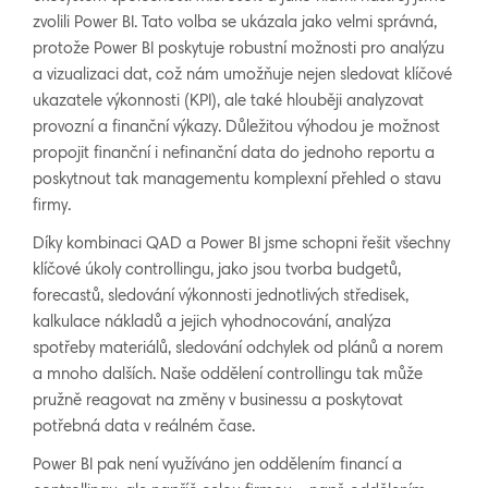
zvolili Power BI. Tato volba se ukázala jako velmi správná,
protože Power BI poskytuje robustní možnosti pro analýzu
a vizualizaci dat, což nám umožňuje nejen sledovat klíčové
ukazatele výkonnosti (KPI), ale také hlouběji analyzovat
provozní a finanční výkazy. Důležitou výhodou je možnost
propojit finanční i nefinanční data do jednoho reportu a
poskytnout tak managementu komplexní přehled o stavu
firmy.
Díky kombinaci QAD a Power BI jsme schopni řešit všechny
klíčové úkoly controllingu, jako jsou tvorba budgetů,
forecastů, sledování výkonnosti jednotlivých středisek,
kalkulace nákladů a jejich vyhodnocování, analýza
spotřeby materiálů, sledování odchylek od plánů a norem
a mnoho dalších. Naše oddělení controllingu tak může
pružně reagovat na změny v businessu a poskytovat
potřebná data v reálném čase.
Power BI pak není využíváno jen oddělením financí a