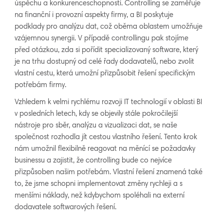
úspěchu a konkurenceschopnosti. Controlling se zaměřuje
na finanční i provozní aspekty firmy, a BI poskytuje
podklady pro analýzu dat, což oběma oblastem umožňuje
vzájemnou synergii. V případě controllingu pak stojíme
před otázkou, zda si pořídit specializovaný software, který
je na trhu dostupný od celé řady dodavatelů, nebo zvolit
vlastní cestu, která umožní přizpůsobit řešení specifickým
potřebám firmy.
Vzhledem k velmi rychlému rozvoji IT technologií v oblasti BI
v posledních letech, kdy se objevily stále pokročilejší
nástroje pro sběr, analýzu a vizualizaci dat, se naše
společnost rozhodla jít cestou vlastního řešení. Tento krok
nám umožnil flexibilně reagovat na měnící se požadavky
businessu a zajistit, že controlling bude co nejvíce
přizpůsoben našim potřebám. Vlastní řešení znamená také
to, že jsme schopni implementovat změny rychleji a s
menšími náklady, než kdybychom spoléhali na externí
dodavatele softwarových řešení.