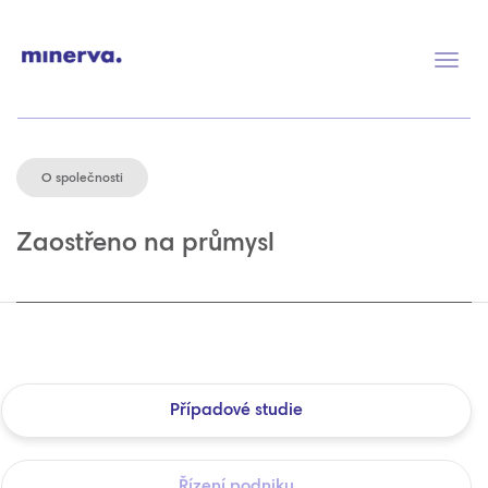
Přep
navig
O společnosti
Zaostřeno na průmysl
Případové studie
Řízení podniku