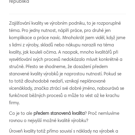
republika
Zajišťování kvality ve výrobním podniku, to je rozporuplné
téma. Pro jedny nutnost, náplň práce, pro druhé jen
komplikace a práce navíc. Mnohokrát jsem viděl, když jsme
s lidmi z výroby, skladů nebo nákupu narazili na téma
kvality, jak kouleli očima. A naopak, mnoho kvalitářů při
vysvětlování svých procesů nedokázalo mluvit konkrétně a
stručně. Přesto se shodneme, že dosažení předem
stanovené kvality výrobků je naprostou nutností. Pokud se
to totiž dlouhodobě nedaří, vznikají neplánované
vícenáklady, značka ztrácí své dobré jméno, nabourává se
funkčnost běžných procesů a může to vést až ke krachu
firmy.
Co je to ale
předem stanovená kvalita
? Proč nemluvíme
rovnou o nejvyšší možné kvalitě výrobku?
Úroveň kvality totiž přímo souvisí s náklady na výrobek a