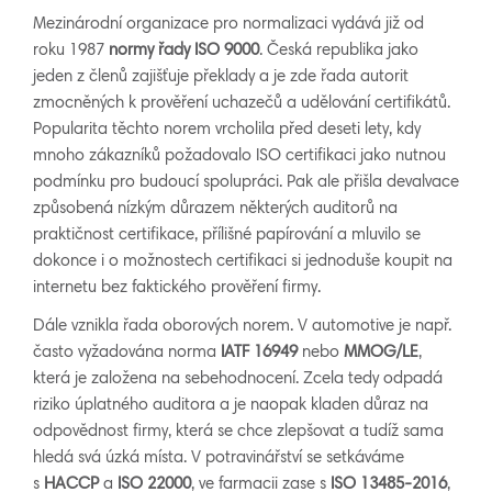
Mezinárodní organizace pro normalizaci vydává již od
roku 1987
normy řady ISO 9000
. Česká republika jako
jeden z členů zajišťuje překlady a je zde řada autorit
zmocněných k prověření uchazečů a udělování certifikátů.
Popularita těchto norem vrcholila před deseti lety, kdy
mnoho zákazníků požadovalo ISO certifikaci jako nutnou
podmínku pro budoucí spolupráci. Pak ale přišla devalvace
způsobená nízkým důrazem některých auditorů na
praktičnost certifikace, přílišné papírování a mluvilo se
dokonce i o možnostech certifikaci si jednoduše koupit na
internetu bez faktického prověření firmy.
Dále vznikla řada oborových norem. V automotive je např.
často vyžadována norma
IATF 16949
nebo
MMOG/LE
,
která je založena na sebehodnocení. Zcela tedy odpadá
riziko úplatného auditora a je naopak kladen důraz na
odpovědnost firmy, která se chce zlepšovat a tudíž sama
hledá svá úzká místa. V potravinářství se setkáváme
s
HACCP
a
ISO 22000
, ve farmacii zase s
ISO 13485-2016
,