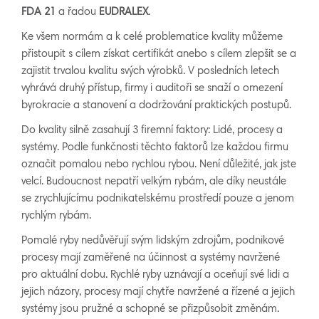
FDA 21
a řadou
EUDRALEX
.
Ke všem normám a k celé problematice kvality můžeme
přistoupit s cílem získat certifikát anebo s cílem zlepšit se a
zajistit trvalou kvalitu svých výrobků. V posledních letech
vyhrává druhý přístup, firmy i auditoři se snaží o omezení
byrokracie a stanovení a dodržování praktických postupů.
Do kvality silně zasahují 3 firemní faktory: Lidé, procesy a
systémy. Podle funkčnosti těchto faktorů lze každou firmu
označit pomalou nebo rychlou rybou. Není důležité, jak jste
velcí. Budoucnost nepatří velkým rybám, ale díky neustále
se zrychlujícímu podnikatelskému prostředí pouze a jenom
rychlým rybám.
Pomalé ryby nedůvěřují svým lidským zdrojům, podnikové
procesy mají zaměřené na účinnost a systémy navržené
pro aktuální dobu. Rychlé ryby uznávají a oceňují své lidi a
jejich názory, procesy mají chytře navržené a řízené a jejich
systémy jsou pružné a schopné se přizpůsobit změnám.