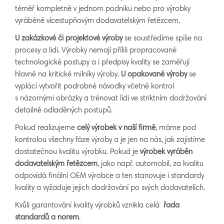
téměř kompletně v jednom podniku nebo pro výrobky
vyráběné vícestupňovým dodavatelským řetězcem.
U zakázkové či projektové výroby
se soustředíme spíše na
procesy a lidi. Výrobky nemají příliš propracované
technologické postupy a i předpisy kvality se zaměřují
hlavně na kritické milníky výroby.
U opakované výroby
se
vyplácí vytvořit podrobné návodky včetně kontrol
s názornými obrázky a trénovat lidi ve striktním dodržování
detailně odladěných postupů.
Pokud realizujeme
celý výrobek v naší firmě
, máme pod
kontrolou všechny fáze výroby a je jen na nás, jak zajistíme
dostatečnou kvalitu výrobku. Pokud je
výrobek vyráběn
dodavatelským řetězcem
, jako např. automobil, za kvalitu
odpovídá finální OEM výrobce a ten stanovuje i standardy
kvality a vyžaduje jejich dodržování po svých dodavatelích.
Kvůli garantování kvality výrobků vznikla celá
řada
standardů a norem
.