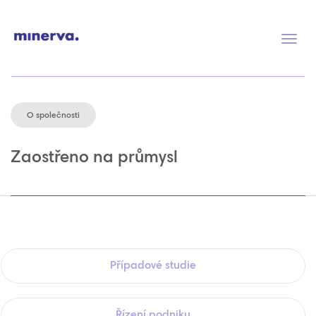
Přep
navig
O společnosti
Zaostřeno na průmysl
Případové studie
Řízení podniku