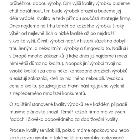
průběžnou dobou výroby. Čím vyšší kvality výrobku budeme
chtít dosáhnout, tím bude výrobek dražší a budeme jej
déle vyrábět. Kvalita je tedy přímou součástí strategie firmy.
Dnes najdeme na trhu téměř od každého výrobku široký
výběr od nejlevnějších o nízké kvalitě až po nejdražší
v kvalitě vyšší. Čínští výrobci např. v historii sázeli na dobytí
trhu levnými a nekvalitními výrobky a fungovalo to. Našli si i
v Evropě mnoho zákazníků (i když dnes již najdeme i mezi
nimi větší důraz na kvalitu). Naopak jiní výrobci trvají na
vysoké kvalitě i za cenu několikanásobně dražších výrobků
a existují zákazníci, kteří by nic jiného nekoupili. Vysokou
cenu a kvalitu používají jako hlavní nástroj, jak se vyčlenit
z nepřeberného množství konkurentů.
O zajištění stanovené kvality výrobků se v každém případě
musíme plánovitě snažit. Téměř každá firma má ve svých
řadách i člověka odpovědného za dodržování kvality.
Procesy kvality se však liší, pokud máme opakovanou nebo
zakázkovou výrobu a také se liší pro výrobky realizované