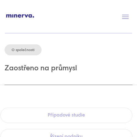
Přep
navig
O společnosti
Zaostřeno na průmysl
Případové studie
Řízení podniku