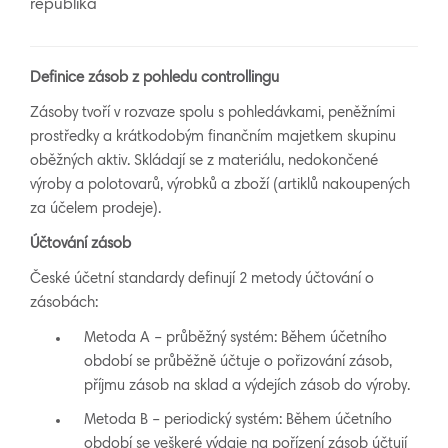
republika
Definice zásob z pohledu controllingu
Zásoby tvoří v rozvaze spolu s pohledávkami, peněžními
prostředky a krátkodobým finančním majetkem skupinu
oběžných aktiv. Skládají se z materiálu, nedokončené
výroby a polotovarů, výrobků a zboží (artiklů nakoupených
za účelem prodeje).
Účtování zásob
České účetní standardy definují 2 metody účtování o
zásobách:
Metoda A – průběžný systém: Během účetního
období se průběžně účtuje o pořizování zásob,
příjmu zásob na sklad a výdejích zásob do výroby.
Metoda B – periodický systém: Během účetního
období se veškeré výdaje na pořízení zásob účtují