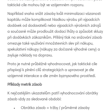
taktické cíle mohou být ve vzájemném rozporu.
Například snaha snížit zásoby kvůli minimalizaci vázanosti
kapitálu může komplikovat hladkou výrobu při výpadcích
dodávek od dodavatelů nebo výpadcích výrobních zdrojů
a současně může prodloužit dodací lhůty a způsobit skluzy
při dodávkách zákazníkům. Přílišný tlak na snižování zásob
omezuje také využívání množstevních slev při nákupu,
spekulativní nákupy (nákupy za dočasně výhodné ceny) a
zvyšuje náklady na dopravu.
Proto je nutné průběžně vyhodnocovat, jak taktické cíle
přispívají k plnění cílů strategických a upravovat je dle
vzájemné interakce a dle změn byznysového prostředí.
Příklady metrik zásob
K nejčastějším ukazatelům patří vyhodnocování obrátky
zásob vždy za sledované období:
Obrátka zásob = tržby / průměrné zásoby