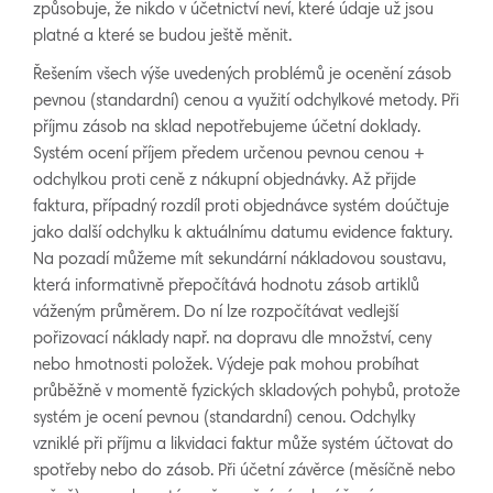
způsobuje, že nikdo v účetnictví neví, které údaje už jsou
platné a které se budou ještě měnit.
Řešením všech výše uvedených problémů je ocenění zásob
pevnou (standardní) cenou a využití odchylkové metody. Při
příjmu zásob na sklad nepotřebujeme účetní doklady.
Systém ocení příjem předem určenou pevnou cenou +
odchylkou proti ceně z nákupní objednávky. Až přijde
faktura, případný rozdíl proti objednávce systém doúčtuje
jako další odchylku k aktuálnímu datumu evidence faktury.
Na pozadí můžeme mít sekundární nákladovou soustavu,
která informativně přepočítává hodnotu zásob artiklů
váženým průměrem. Do ní lze rozpočítávat vedlejší
pořizovací náklady např. na dopravu dle množství, ceny
nebo hmotnosti položek. Výdeje pak mohou probíhat
průběžně v momentě fyzických skladových pohybů, protože
systém je ocení pevnou (standardní) cenou. Odchylky
vzniklé při příjmu a likvidaci faktur může systém účtovat do
spotřeby nebo do zásob. Při účetní závěrce (měsíčně nebo