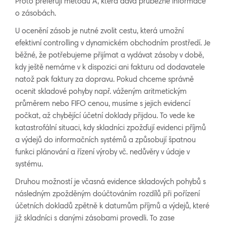
Proto preferují metodu A, která dává průběžné informace
o zásobách.
U ocenění zásob je nutné zvolit cestu, která umožní
efektivní controlling v dynamickém obchodním prostředí. Je
běžné, že potřebujeme přijímat a vydávat zásoby v době,
kdy ještě nemáme v k dispozici ani fakturu od dodavatele
natož pak faktury za dopravu. Pokud chceme správně
ocenit skladové pohyby např. váženým aritmetickým
průměrem nebo FIFO cenou, musíme s jejich evidencí
počkat, až chybějící účetní doklady přijdou. To vede ke
katastrofální situaci, kdy skladníci zpožďují evidenci příjmů
a výdejů do informačních systémů a způsobují špatnou
funkci plánování a řízení výroby vč. nedůvěry v údaje v
systému.
Druhou možností je včasná evidence skladových pohybů s
následným zpožděným doúčtováním rozdílů při pořízení
účetních dokladů zpětně k datumům příjmů a výdejů, které
již skladníci s danými zásobami provedli. To zase