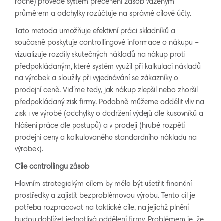
ročně) provede systém přecenění zásob váženým
průměrem a odchylky rozúčtuje na správné cílové účty.
Tato metoda umožňuje efektivní práci skladníků a
současně poskytuje controllingové informace o nákupu –
vizualizuje rozdíly skutečných nákladů na nákup proti
předpokládaným, které systém využil při kalkulaci nákladů
na výrobek a sloužily při vyjednávání se zákazníky o
prodejní ceně. Vidíme tedy, jak nákup zlepšil nebo zhoršil
předpokládaný zisk firmy. Podobně můžeme oddělit vliv na
zisk i ve výrobě (odchylky o dodržení výdejů dle kusovníků a
hlášení práce dle postupů) a v prodeji (hrubé rozpětí
prodejní ceny a kalkulovaného standardního nákladu na
výrobek).
Cíle controllingu zásob
Hlavním strategickým cílem by mělo být ušetřit finanční
prostředky a zajistit bezproblémovou výrobu. Tento cíl je
potřeba rozpracovat na taktické cíle, na jejichž plnění
budou dohlížet jednotlivá oddělení firmy. Problémem je, že