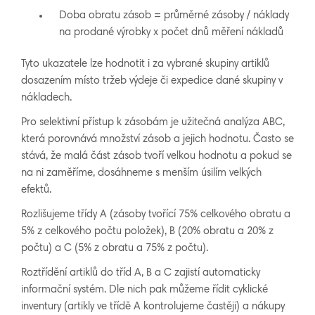
Doba obratu zásob = průměrné zásoby / náklady
na prodané výrobky x počet dnů měření nákladů
Tyto ukazatele lze hodnotit i za vybrané skupiny artiklů
dosazením místo tržeb výdeje či expedice dané skupiny v
nákladech.
Pro selektivní přístup k zásobám je užitečná analýza ABC,
která porovnává množství zásob a jejich hodnotu. Často se
stává, že malá část zásob tvoří velkou hodnotu a pokud se
na ni zaměříme, dosáhneme s menším úsilím velkých
efektů.
Rozlišujeme třídy A (zásoby tvořící 75% celkového obratu a
5% z celkového počtu položek), B (20% obratu a 20% z
počtu) a C (5% z obratu a 75% z počtu).
Roztřídění artiklů do tříd A, B a C zajistí automaticky
informační systém. Dle nich pak můžeme řídit cyklické
inventury (artikly ve třídě A kontrolujeme častěji) a nákupy