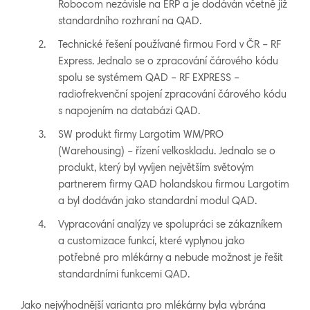
Robocom nezávisle na ERP a je dodáván včetně již
standardního rozhraní na QAD.
Technické řešení používané firmou Ford v ČR – RF
Express. Jednalo se o zpracování čárového kódu
spolu se systémem QAD – RF EXPRESS –
radiofrekvenční spojení zpracování čárového kódu
s napojením na databázi QAD.
SW produkt firmy Largotim WM/PRO
(Warehousing) – řízení velkoskladu. Jednalo se o
produkt, který byl vyvíjen největším světovým
partnerem firmy QAD holandskou firmou Largotim
a byl dodáván jako standardní modul QAD.
Vypracování analýzy ve spolupráci se zákazníkem
a customizace funkcí, které vyplynou jako
potřebné pro mlékárny a nebude možnost je řešit
standardními funkcemi QAD.
Jako nejvýhodnější varianta pro mlékárny byla vybrána