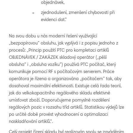
objednávek,
zjednodušení, zmenšení chybovosti při
evidenci dat.“
Na svou dobu u nás moderní řešení využívající
„bezpapírovou“ obsluhu, jak vyplývá i z popisu jednoho z
procesů: „Princip použití PTC pro kompletaci artiklů
OBJEDNÁVEK / ZAKÁZEK skladový operátor („pěší
obsluha“ i „obsluha vozíku“) používá PTC počítač, který
komunikuje pomocí RF s počítačovým serverem. Práce
operátora je řízena a organizována „počítačem“ tak, aby
dosahoval maximální efektivnosti. Existuje celá řada teorií,
jak do velkokapacitního regálového skladu efektivně
umísťovat zboží. Doporučujeme pomyslné rozdělení
regálových pozic v rozsahu tříd artiklů. Statistikou výdejů lze
po určité době provést vyhodnocení a optimalizaci
naskladňování artiklů.“.
Celý projekt řízení skladu byl realizován spolu se zaváděním