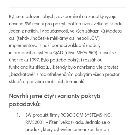
Byl jsem osloven, abych zavzpomínal na začátky vývoje
našeho SW řešení pro pokrytí potřeb řízení velkého skladu.
Jeden z našich, i v současnosti, velkých zákazníků Madeta
a.s. (tehdy Jihočeské mlékárny a.s. neboli JČM)
implementoval s naší pomocí základní moduly
informačního systému QAD (dříve MFG/PRO) a psal se
únor roku 1997. Bylo potřeba pokrýt i rozsáhlou
funkcionalitu skladů. Již tehdy bylo navrženo vše provést
„bezdrátově“ s radiofrekvenčním pokrytím všech prostor
skladů a použitím mobilních terminálů.
Navrhli jsme čtyři varianty pokrytí
požadavků:
SW produkt firmy ROBOCOM SYSTEMS INC.
RIMS2001 – řízení velkoskladu. Jednalo se o
produkt, který byl vyvíjen americkou firmou