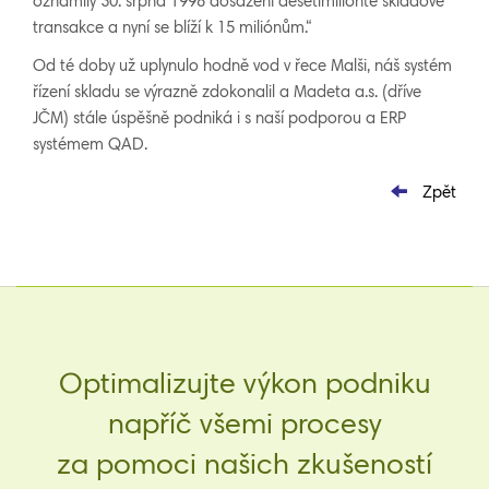
oznámily 30. srpna 1998 dosažení desetimiliónté skladové
transakce a nyní se blíží k 15 miliónům.“
Od té doby už uplynulo hodně vod v řece Malši, náš systém
řízení skladu se výrazně zdokonalil a Madeta a.s. (dříve
JČM) stále úspěšně podniká i s naší podporou a ERP
systémem QAD.
Zpět
Optimalizujte výkon podniku
napříč všemi procesy
za pomoci našich zkušeností