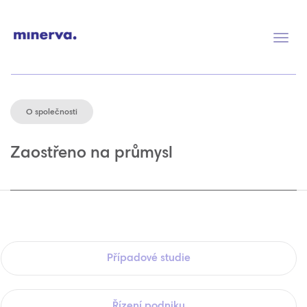
Přep
navig
O společnosti
Zaostřeno na průmysl
Případové studie
Řízení podniku