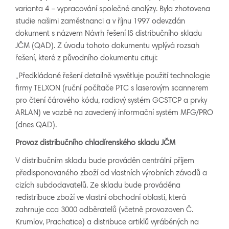
varianta 4 – vypracování společné analýzy. Byla zhotovena
studie našimi zaměstnanci a v říjnu 1997 odevzdán
dokument s názvem Návrh řešení IS distribučního skladu
JČM (QAD). Z úvodu tohoto dokumentu vyplývá rozsah
řešení, které z původního dokumentu cituji:
„Předkládané řešení detailně vysvětluje použití technologie
firmy TELXON (ruční počítače PTC s laserovým scannerem
pro čtení čárového kódu, radiový systém GCSTCP a prvky
ARLAN) ve vazbě na zavedený informační systém MFG/PRO
(dnes QAD).
Provoz distribučního chladírenského skladu JČM
V distribučním skladu bude prováděn centrální příjem
předisponovaného zboží od vlastních výrobních závodů a
cizích subdodavatelů. Ze skladu bude prováděna
redistribuce zboží ve vlastní obchodní oblasti, která
zahrnuje cca 3000 odběratelů (včetně provozoven Č.
Krumlov, Prachatice) a distribuce artiklů vyráběných na