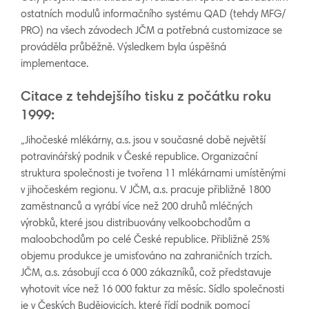
ostatních modulů informačního systému QAD (tehdy MFG/
PRO) na všech závodech JČM a potřebná customizace se
prováděla průběžně. Výsledkem byla úspěšná
implementace.
Citace z tehdejšího tisku z počátku roku
1999:
„Jihočeské mlékárny, a.s. jsou v současné době největší
potravinářský podnik v České republice. Organizační
struktura společnosti je tvořena 11 mlékárnami umístěnými
v jihočeském regionu. V JČM, a.s. pracuje přibližně 1800
zaměstnanců a vyrábí více než 200 druhů mléčných
výrobků, které jsou distribuovány velkoobchodům a
maloobchodům po celé České republice. Přibližně 25%
objemu produkce je umisťováno na zahraničních trzích.
JČM, a.s. zásobují cca 6 000 zákazníků, což představuje
vyhotovit více než 16 000 faktur za měsíc. Sídlo společnosti
je v Českých Budějovicích, které řídí podnik pomocí