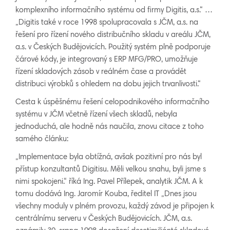
komplexního informačního systému od firmy Digitis, a.s.“ …
„Digitis také v roce 1998 spolupracovala s JČM, a.s. na
řešení pro řízení nového distribučního skladu v areálu JČM,
a.s. v Českých Budějovicích. Použitý systém plně podporuje
čárové kódy, je integrovaný s ERP MFG/PRO, umožňuje
řízení skladových zásob v reálném čase a provádět
distribuci výrobků s ohledem na dobu jejich trvanlivosti.“
Cesta k úspěšnému řešení celopodnikového informačního
systému v JČM včetně řízení všech skladů, nebyla
jednoduchá, ale hodně nás naučila, znovu citace z toho
samého článku:
„Implementace byla obtížná, avšak pozitivní pro nás byl
přístup konzultantů Digitisu. Měli velkou snahu, byli jsme s
nimi spokojeni.“ říká Ing. Pavel Přílepek, analytik JČM. A k
tomu dodává Ing. Jaromír Kouba, ředitel IT „Dnes jsou
všechny moduly v plném provozu, každý závod je připojen k
centrálnímu serveru v Českých Budějovicích. JČM, a.s.