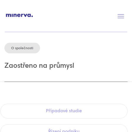
Přep
navig
O společnosti
Zaostřeno na průmysl
Případové studie
Řízení podniku