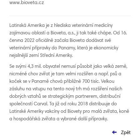
www.bioveta.cz
Latinská Amerika je z hlediska veterinární medicíny
zajímavou oblastí a Bioveta, a.s., ji tak také chápe. Od 16.
června 2022 oficiálně začala Bioveta dodávat své
veterinární přípravky do Panamy, která je ekonomicky
nejsilnější zemí Střední Ameriky.
Se svými 4,3 mil. obyvatel nemusí působit jako velká země,
nicméně chov zvířat je tam velmi rozšířen a např. psů a
koček se v Panamě chová přibližně 700 tisíc. Velkou
zásluhu na vstupu na tento nový trh má rozšíření našich
dobrých vztahů se strategickým partnerem, distribuční
společností Carval. Ta již od roku 2018 distribuuje do
Latinské Ameriky vakcíny od Biovety pro malá zvířata, koně
a hospodářská zvířata a vybrané další přípravky.
Zpět