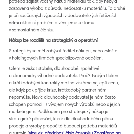
potřeba zajistit včasný nákup materiálu tak, aby nebyla
zastavena výroba z důvodu nedostatku materiálu. To druhé
je při současných výpadcích v dodavatelských řetězcích
velmi aktuální problém a věnujeme se tomu
v samostatném článku.
Nákup lze rozdělit na strategický a operativní
Strategií by se měl zabývat ředitel nákupu, nebo zvláště
v holdingových firmách specializované oddělení.
Cílem je získat stabilní, dlouhodobé, spolehlivé
a ekonomicky výhodné dodavatele. Proč? Tvrdým tlakem
a krátkodobými kontrakty možná získáme nejlepší cenu,
ale když pak přijde krize, krátkodobý partner nám
nepomůže. Navíc dlouhodobý dodavatel je nám často
schopen pomoci i s vývojem nových výrobků nebo s jejich
marketingem. Podkladem pro strategický nákup je
strategické plánování, které dle dlouhodobého plánu
prodeje a výroby propočítá budoucí potřebu materiálů
a surovin (
více viz. předchozí číslo časopisu Zaostřeno na