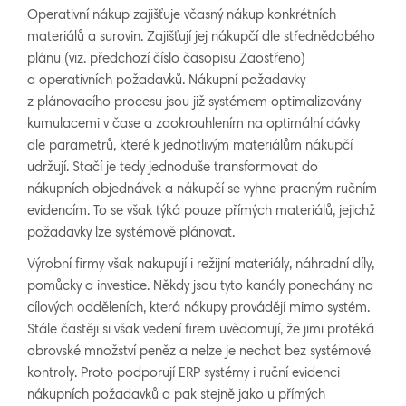
Operativní nákup zajišťuje včasný nákup konkrétních
materiálů a surovin. Zajišťují jej nákupčí dle střednědobého
plánu (viz. předchozí číslo časopisu Zaostřeno)
a operativních požadavků. Nákupní požadavky
z plánovacího procesu jsou již systémem optimalizovány
kumulacemi v čase a zaokrouhlením na optimální dávky
dle parametrů, které k jednotlivým materiálům nákupčí
udržují. Stačí je tedy jednoduše transformovat do
nákupních objednávek a nákupčí se vyhne pracným ručním
evidencím. To se však týká pouze přímých materiálů, jejichž
požadavky lze systémově plánovat.
Výrobní firmy však nakupují i režijní materiály, náhradní díly,
pomůcky a investice. Někdy jsou tyto kanály ponechány na
cílových odděleních, která nákupy provádějí mimo systém.
Stále častěji si však vedení firem uvědomují, že jimi protéká
obrovské množství peněz a nelze je nechat bez systémové
kontroly. Proto podporují ERP systémy i ruční evidenci
nákupních požadavků a pak stejně jako u přímých