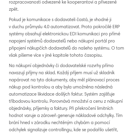
rozpracovanosti odvezené ke kooperantovi a přivezené
zpět.
Pokud je komunikace s dodavateli častá, je vhodné ji
v duchu průmyslu 4.0 automatizovat. Proto pokročilé ERP
systémy obsahují elektronickou EDI komunikaci pro přímé
napojení systémů dodavatelů nebo nákupní portál pro
připojení nákupčích dodavatelů do našeho systému. O tom
však píšeme více v jiné kapitole tohoto časopisu.
Na nákupní objednávky či dodavatelské rozvrhy přímo
navazují příjmy na sklad. Každý příjem musí už skladník
napárovat na tyto dokumenty, aby měl plánovací proces
nákup pod kontrolou a aby byla umožněna následná
automatizace likvidace došlých faktur. Systém zajišťuje
tříbodovou kontrolu. Porovnává množství a cenu z nákupní
objednávky, příjemky a faktury. Při překročení limitních
hodnot varuje a zároveň generuje nákladové odchylky. Tím
brání hned v zárodku nechtěným chybám a pomocí
odchylek signalizuje controllingu, kde se podařilo ušetřit,