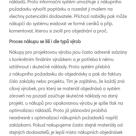
nákladů. Proto informační systém umožňuje z nákupního
požadavku vytvořit poptávku a rozeslat ji mailem na
všechny potenciální dodavatele. Příchozí nabídky pak může
nákupčí do systému evidovat ve formě ceníků a příp.
komentovat, kterou si zvolil pro objednání a proč.
Proces nákupu se liší i dle typů výrob
Nákupy pro projektovou výrobu jsou často adresně svázány
s konkrétním finálním výrobkem a je potřeba k němu
vztáhnout i skutečné náklady. Proto systém přebírá
z nákupního požadavku do objednávky a pak do faktury
číslo zakázky nebo projektu. Tím je zajištěno, že každý zná
cílový výrobek, pro který se materiál objednává a systém
zároveň na pozadí zaúčtuje skutečné náklady na daný
projekt. u nákupů pro opakovanou výrobu je spíše tlak na
optimalizaci nákladů. Proto již plánování probíhá
neadresně s optimalizací nákupních požadavků napříč
zakázkami. Pokud nakupujeme často stejné materiály od
stejných dodavatelů, je lepší místo nákupních objednávek