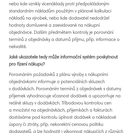
nebo kde vznikly vícenáklady proti předpokládaným
standardním nákladům použitým v plánové kalkulaci
nákladů na výrobek, nebo kde dodavatel nedodržel
hodnoty domluvené a zaevidované na nákupní
objednávce. Dalším předmětem kontroly je porovnání
termínů z objednávky a datumů příjmu, příp. informace o
nekvalitě.
Jaké ukazatele tedy může informační systém poskytnout
pro řízení nákupu?
Porovnáním požadavků z plánu výroby s nákupními
objednávkami informuje o potenciálních skluzech
v dodávkách. Porovnáním termínů z objednávek s datumy
příjemek vyhodnocuje včasnost dodávek a upozorňuje na
reálné skluzy v dodávkách. Tříbodovou kontrolou cen
a množství na objednávkách, příjemkách a fakturách
dostáváme pod kontrolu úplnost dodávek a nákladové
úspory či ztráty, příp. nekorektní cenovou politiku
dodavatelů. a lze hodnotit i výkonnost nákupčích z různých