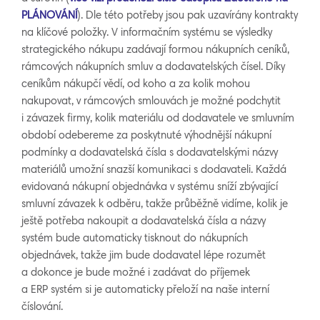
PLÁNOVÁNÍ
). Dle této potřeby jsou pak uzavírány kontrakty
na klíčové položky. V informačním systému se výsledky
strategického nákupu zadávají formou nákupních ceníků,
rámcových nákupních smluv a dodavatelských čísel. Díky
ceníkům nákupčí vědí, od koho a za kolik mohou
nakupovat, v rámcových smlouvách je možné podchytit
i závazek firmy, kolik materiálu od dodavatele ve smluvním
období odebereme za poskytnuté výhodnější nákupní
podmínky a dodavatelská čísla s dodavatelskými názvy
materiálů umožní snazší komunikaci s dodavateli. Každá
evidovaná nákupní objednávka v systému sníží zbývající
smluvní závazek k odběru, takže průběžně vidíme, kolik je
ještě potřeba nakoupit a dodavatelská čísla a názvy
systém bude automaticky tisknout do nákupních
objednávek, takže jim bude dodavatel lépe rozumět
a dokonce je bude možné i zadávat do příjemek
a ERP systém si je automaticky přeloží na naše interní
číslování.