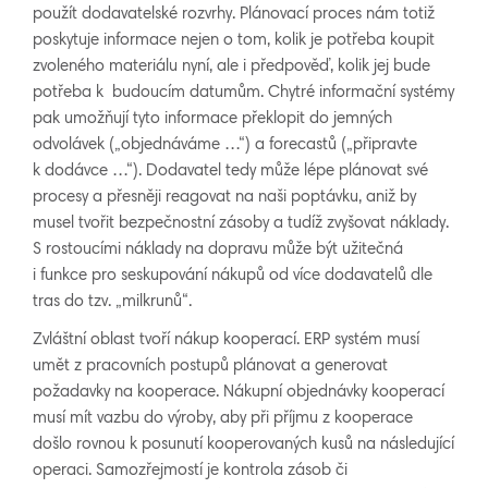
použít dodavatelské rozvrhy. Plánovací proces nám totiž
poskytuje informace nejen o tom, kolik je potřeba koupit
zvoleného materiálu nyní, ale i předpověď, kolik jej bude
potřeba k budoucím datumům. Chytré informační systémy
pak umožňují tyto informace překlopit do jemných
odvolávek („objednáváme …“) a forecastů („připravte
k dodávce …“). Dodavatel tedy může lépe plánovat své
procesy a přesněji reagovat na naši poptávku, aniž by
musel tvořit bezpečnostní zásoby a tudíž zvyšovat náklady.
S rostoucími náklady na dopravu může být užitečná
i funkce pro seskupování nákupů od více dodavatelů dle
tras do tzv. „milkrunů“.
Zvláštní oblast tvoří nákup kooperací. ERP systém musí
umět z pracovních postupů plánovat a generovat
požadavky na kooperace. Nákupní objednávky kooperací
musí mít vazbu do výroby, aby při příjmu z kooperace
došlo rovnou k posunutí kooperovaných kusů na následující
operaci. Samozřejmostí je kontrola zásob či