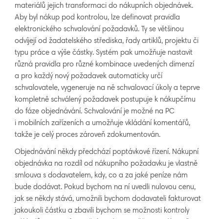
materiálů jejich transformaci do nákupních objednávek.
Aby byl nákup pod kontrolou, lze definovat pravidla
elektronického schvalování požadavků. Ty se většinou
odvíjejí od žadatelského střediska, řady artiklů, projektu či
typu práce a výše částky. Systém pak umožňuje nastavit
různá pravidla pro různé kombinace uvedených dimenzí
a pro každý nový požadavek automaticky určí
schvalovatele, vygeneruje na ně schvalovací úkoly a teprve
kompletně schválený požadavek postupuje k nákupčímu
do fáze objednávání. Schvalování je možné na PC
i mobilních zařízeních a umožňuje vkládání komentářů,
takže je celý proces zároveň zdokumentován.
Objednávání někdy předchází poptávkové řízení. Nákupní
objednávka na rozdíl od nákupního požadavku je vlastně
smlouva s dodavatelem, kdy, co a za jaké peníze nám
bude dodávat. Pokud bychom na ní uvedli nulovou cenu,
jak se někdy stává, umožnili bychom dodavateli fakturovat
jakoukoli částku a zbavili bychom se možnosti kontroly