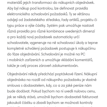
materiálů jejich transformaci do nákupních objednávek.
Aby byl nákup pod kontrolou, lze definovat pravidla
elektronického schvalování požadavků. Ty se většinou
odvíjejí od žadatelského střediska, řady artiklů, projektu či
typu práce a výše částky. Systém pak umožňuje nastavit
různá pravidla pro různé kombinace uvedených dimenzí
a pro každý nový požadavek automaticky určí
schvalovatele, vygeneruje na ně schvalovací úkoly a teprve
kompletně schválený požadavek postupuje k nákupčímu
do fáze objednávání. Schvalování je možné na PC
i mobilních zařízeních a umožňuje vkládání komentářů,
takže je celý proces zároveň zdokumentován.
Objednávání někdy předchází poptávkové řízení. Nákupní
objednávka na rozdíl od nákupního požadavku je vlastně
smlouva s dodavatelem, kdy, co a za jaké peníze nám
bude dodávat. Pokud bychom na ní uvedli nulovou cenu,
jak se někdy stává, umožnili bychom dodavateli fakturovat
jakoukoli částku a zbavili bychom se možnosti kontroly