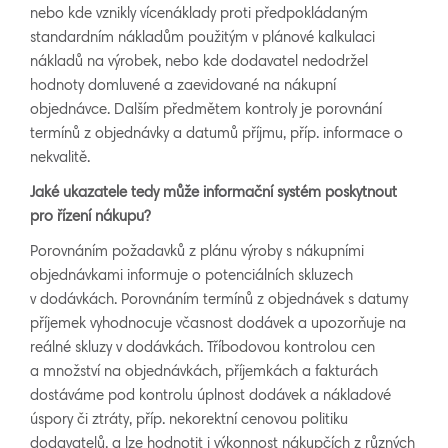
nebo kde vznikly vícenáklady proti předpokládaným
standardním nákladům použitým v plánové kalkulaci
nákladů na výrobek, nebo kde dodavatel nedodržel
hodnoty domluvené a zaevidované na nákupní
objednávce. Dalším předmětem kontroly je porovnání
termínů z objednávky a datumů příjmu, příp. informace o
nekvalitě.
Jaké ukazatele tedy může informační systém poskytnout
pro řízení nákupu?
Porovnáním požadavků z plánu výroby s nákupními
objednávkami informuje o potenciálních skluzech
v dodávkách. Porovnáním termínů z objednávek s datumy
příjemek vyhodnocuje včasnost dodávek a upozorňuje na
reálné skluzy v dodávkách. Tříbodovou kontrolou cen
a množství na objednávkách, příjemkách a fakturách
dostáváme pod kontrolu úplnost dodávek a nákladové
úspory či ztráty, příp. nekorektní cenovou politiku
dodavatelů. a lze hodnotit i výkonnost nákupčích z různých