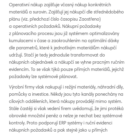
Operativní nákup zajišťuje včasný nákup konkrétních
materiálů a surovin. Zajišťují jej nákupčí dle střednědobého
plánu (viz. předchozí číslo časopisu Zaostřeno)
a operativních požadavků. Nákupní požadavky
z plánovacího procesu jsou již systémem optimalizovány
kumulacemi v čase a zaokrouhlením na optimální dávky
dle parametrů, které k jednotlivým materiálům nákupčí
udržují. Stačí je tedy jednoduše transformovat do
nákupních objednávek a nákupčí se vyhne pracným ručním
evidencím. To se však týká pouze přímých materiálů, jejichž
požadavky lze systémově plánovat.
Výrobní firmy však nakupují i režijní materiály, náhradní díly,
pomůcky a investice. Někdy jsou tyto kanály ponechány na
cílových odděleních, která nákupy provádějí mimo systém.
Stále častěji si však vedení firem uvědomují, že jimi protéká
obrovské množství peněz a nelze je nechat bez systémové
kontroly. Proto podporují ERP systémy i ruční evidenci
nákupních požadavků a pak stejně jako u přímých