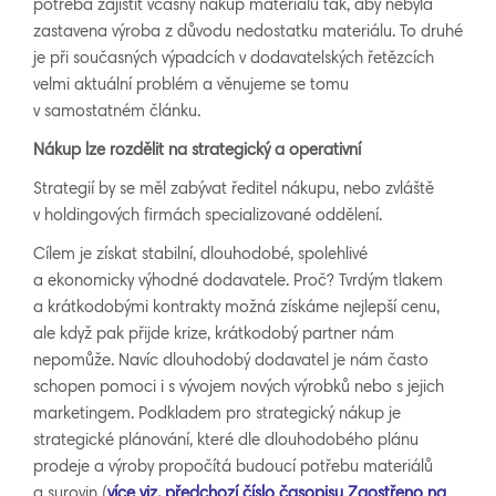
potřeba zajistit včasný nákup materiálu tak, aby nebyla
zastavena výroba z důvodu nedostatku materiálu. To druhé
je při současných výpadcích v dodavatelských řetězcích
velmi aktuální problém a věnujeme se tomu
v samostatném článku.
Nákup lze rozdělit na strategický a operativní
Strategií by se měl zabývat ředitel nákupu, nebo zvláště
v holdingových firmách specializované oddělení.
Cílem je získat stabilní, dlouhodobé, spolehlivé
a ekonomicky výhodné dodavatele. Proč? Tvrdým tlakem
a krátkodobými kontrakty možná získáme nejlepší cenu,
ale když pak přijde krize, krátkodobý partner nám
nepomůže. Navíc dlouhodobý dodavatel je nám často
schopen pomoci i s vývojem nových výrobků nebo s jejich
marketingem. Podkladem pro strategický nákup je
strategické plánování, které dle dlouhodobého plánu
prodeje a výroby propočítá budoucí potřebu materiálů
a surovin (
více viz. předchozí číslo časopisu Zaostřeno na