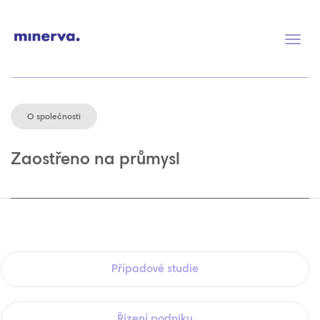
Přep
navig
O společnosti
Zaostřeno na průmysl
Případové studie
Řízení podniku