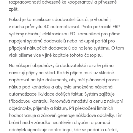
rozpracovanosti odvezené ke kooperantovi a přivezené
zpět.
Pokud je komunikace s dodavateli častá, je vhodné ji
v duchu průmyslu 4.0 automatizovat. Proto pokročilé ERP
systémy obsahují elektronickou EDI komunikaci pro přímé
napojení systémů dodavatelů nebo nákupní portál pro
připojení nákupčích dodavatelů do našeho systému. O tom
však píšeme více v jiné kapitole tohoto časopisu.
Na nákupní objednávky či dodavatelské rozvrhy přímo
navazují příjmy na sklad. Každý příjem musí už skladník
napárovat na tyto dokumenty, aby měl plánovací proces
nákup pod kontrolou a aby byla umožněna následná
automatizace likvidace došlých faktur. Systém zajišťuje
tříbodovou kontrolu. Porovnává množství a cenu z nákupní
objednávky, příjemky a faktury. Při překročení limitních
hodnot varuje a zároveň generuje nákladové odchylky. Tím
brání hned v zárodku nechtěným chybám a pomocí
odchylek signalizuje controllingu, kde se podařilo ušetřit,