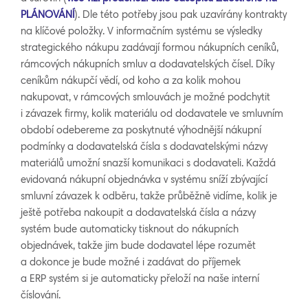
PLÁNOVÁNÍ
). Dle této potřeby jsou pak uzavírány kontrakty
na klíčové položky. V informačním systému se výsledky
strategického nákupu zadávají formou nákupních ceníků,
rámcových nákupních smluv a dodavatelských čísel. Díky
ceníkům nákupčí vědí, od koho a za kolik mohou
nakupovat, v rámcových smlouvách je možné podchytit
i závazek firmy, kolik materiálu od dodavatele ve smluvním
období odebereme za poskytnuté výhodnější nákupní
podmínky a dodavatelská čísla s dodavatelskými názvy
materiálů umožní snazší komunikaci s dodavateli. Každá
evidovaná nákupní objednávka v systému sníží zbývající
smluvní závazek k odběru, takže průběžně vidíme, kolik je
ještě potřeba nakoupit a dodavatelská čísla a názvy
systém bude automaticky tisknout do nákupních
objednávek, takže jim bude dodavatel lépe rozumět
a dokonce je bude možné i zadávat do příjemek
a ERP systém si je automaticky přeloží na naše interní
číslování.