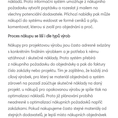
nákladů. Proto informační systém umožňuje z nákupního
požadavku vytvořit poptávku a rozeslat ji mailem na
všechny potenciální dodavatele. Příchozí nabídky pak může
nákupčí do systému evidovat ve formě ceníků a příp.
komentovat, kterou si zvolil pro objednání a proč.
Proces nákupu se liší i dle typů výrob
Nákupy pro projektovou výrobu jsou často adresně svázány
s konkrétním finálním výrobkem a je potřeba k němu
vztáhnout i skutečné náklady. Proto systém přebírá
z nákupního požadavku do objednávky a pak do faktury
číslo zakázky nebo projektu. Tím je zajištěno, že každý zná
cílový výrobek, pro který se materiál objednává a systém
zároveň na pozadí zaúčtuje skutečné náklady na daný
projekt. u nákupů pro opakovanou výrobu je spíše tlak na
optimalizaci nákladů. Proto již plánování probíhá
neadresně s optimalizací nákupních požadavků napříč
zakázkami. Pokud nakupujeme často stejné materiály od
stejných dodavatelů, je lepší místo nákupních objednávek