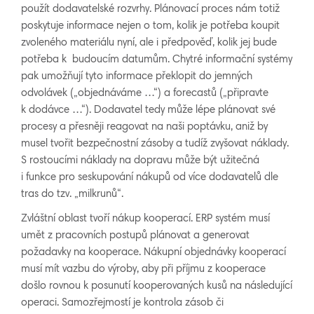
použít dodavatelské rozvrhy. Plánovací proces nám totiž
poskytuje informace nejen o tom, kolik je potřeba koupit
zvoleného materiálu nyní, ale i předpověď, kolik jej bude
potřeba k budoucím datumům. Chytré informační systémy
pak umožňují tyto informace překlopit do jemných
odvolávek („objednáváme …“) a forecastů („připravte
k dodávce …“). Dodavatel tedy může lépe plánovat své
procesy a přesněji reagovat na naši poptávku, aniž by
musel tvořit bezpečnostní zásoby a tudíž zvyšovat náklady.
S rostoucími náklady na dopravu může být užitečná
i funkce pro seskupování nákupů od více dodavatelů dle
tras do tzv. „milkrunů“.
Zvláštní oblast tvoří nákup kooperací. ERP systém musí
umět z pracovních postupů plánovat a generovat
požadavky na kooperace. Nákupní objednávky kooperací
musí mít vazbu do výroby, aby při příjmu z kooperace
došlo rovnou k posunutí kooperovaných kusů na následující
operaci. Samozřejmostí je kontrola zásob či