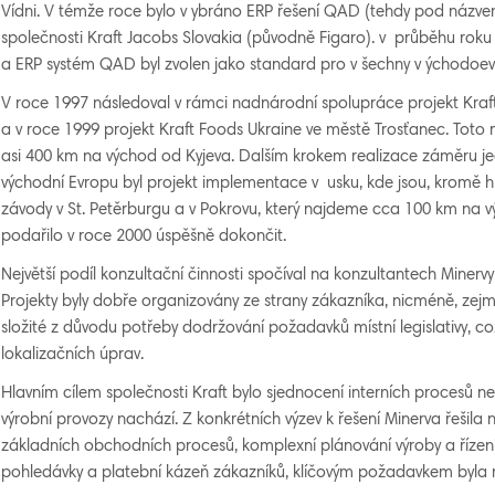
Vídni. V témže roce bylo v ybráno ERP řešení QAD (tehdy pod názv
společnosti Kraft Jacobs Slovakia (původně Figaro). v průběhu rok
a ERP systém QAD byl zvolen jako standard pro v šechny v ýchodoev
V roce 1997 následoval v rámci nadnárodní spolupráce projekt Kraf
a v roce 1999 projekt Kraft Foods Ukraine ve městě Trosťanec. Toto 
asi 400 km na východ od Kyjeva. Dalším krokem realizace záměru j
východní Evropu byl projekt implementace v usku, kde jsou, kromě hl
závody v St. Petěrburgu a v Pokrovu, který najdeme cca 100 km na vý
podařilo v roce 2000 úspěšně dokončit.
Největší podíl konzultační činnosti spočíval na konzultantech Minervy v
Projekty byly dobře organizovány ze strany zákazníka, nicméně, ze
složité z důvodu potřeby dodržování požadavků místní legislativy, c
lokalizačních úprav.
Hlavním cílem společnosti Kraft bylo sjednocení interních procesů ne
výrobní provozy nachází. Z konkrétních výzev k řešení Minerva řešila 
základních obchodních procesů, komplexní plánování výroby a řízen
pohledávky a platební kázeň zákazníků, klíčovým požadavkem byla 