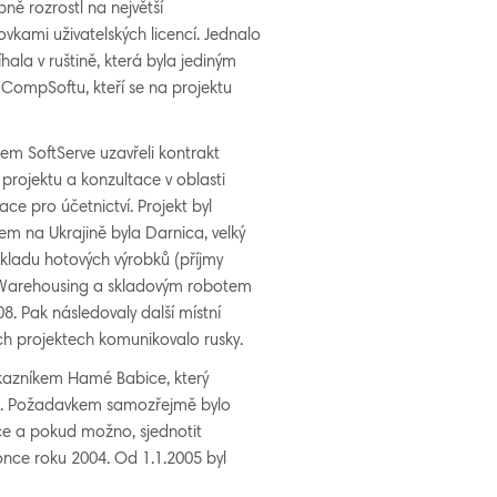
pně rozrostl na největší
ovkami uživatelských licencí. Jednalo
ala v ruštině, která byla jediným
 CompSoftu, kteří se na projektu
em SoftServe uzavřeli kontrakt
projektu a konzultace v oblasti
ace pro účetnictví. Projekt byl
 na Ukrajině byla Darnica, velký
kladu hotových výrobků (příjmy
AD Warehousing a skladovým robotem
8. Pak následovaly další místní
ech projektech komunikovalo rusky.
zákazníkem Hamé Babice, který
y). Požadavkem samozřejmě bylo
lice a pokud možno, sjednotit
nce roku 2004. Od 1.1.2005 byl