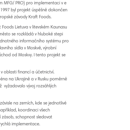
em MFG/ PRO) pro implementaci v e
u 1997 byl projekt úspěšně dokončen
ropské závody Kraft Foods.
t Foods Lietuva v litevském Kaunasu
město se rozkládá v hluboké stepi
ednotného informačního systému pro
avního sídla v Moskvě, výrobní
chod od Moskvy. I tento projekt se
 oblasti financí a účetnictví.
jména na Ukrajině a v Rusku poměrně
ož vyžadovalo vývoj rozsáhlých
závisle na zemích, kde se jednotlivé
například, koordinaci všech
í zásob, schopnost sledovat
rychlá implementace.