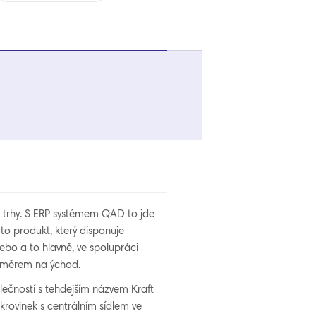
trhy. S ERP systémem QAD to jde
to produkt, který disponuje
bo a to hlavně, ve spolupráci
 směrem na ýchod.
ečností s tehdejším názvem Kraft
rovinek s centrálním sídlem ve