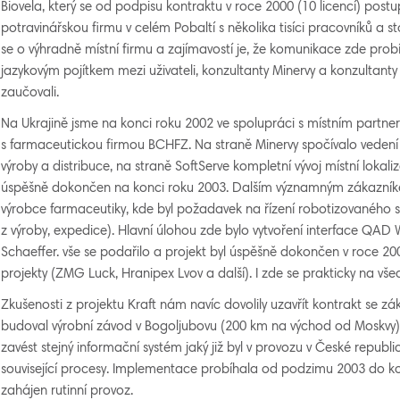
Biovela, který se od podpisu kontraktu v roce 2000 (10 licencí) postu
potravinářskou firmu v celém Pobaltí s několika tisíci pracovníků a st
se o výhradně místní firmu a zajímavostí je, že komunikace zde probíh
jazykovým pojítkem mezi uživateli, konzultanty Minervy a konzultanty
zaučovali.
Na Ukrajině jsme na konci roku 2002 ve spolupráci s místním partner
s farmaceutickou firmou BCHFZ. Na straně Minervy spočívalo vedení 
výroby a distribuce, na straně SoftServe kompletní vývoj místní lokaliz
úspěšně dokončen na konci roku 2003. Dalším významným zákazníkem
výrobce farmaceutiky, kde byl požadavek na řízení robotizovaného s
z výroby, expedice). Hlavní úlohou zde bylo vytvoření interface Q
Schaeffer. vše se podařilo a projekt byl úspěšně dokončen v roce 200
projekty (ZMG Luck, Hranipex Lvov a další). I zde se prakticky na vš
Zkušenosti z projektu Kraft nám navíc dovolily uzavřít kontrakt se 
budoval výrobní závod v Bogoljubovu (200 km na východ od Moskv
zavést stejný informační systém jaký již byl v provozu v České repub
související procesy. Implementace probíhala od podzimu 2003 do ko
zahájen rutinní provoz.