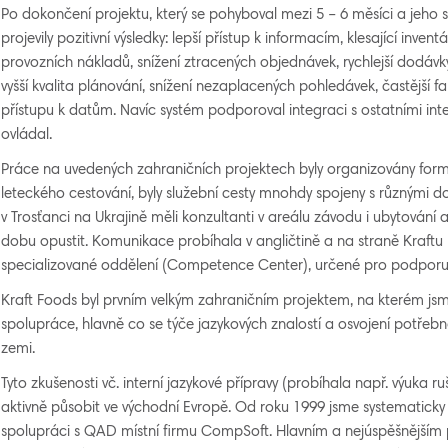
Po dokončení projektu, který se pohyboval mezi 5 – 6 měsíci a jeho 
projevily pozitivní výsledky: lepší přístup k informacím, klesající inventář
provozních nákladů, snížení ztracených objednávek, rychlejší dodávky
vyšší kvalita plánování, snížení nezaplacených pohledávek, častější 
přístupu k datům. Navíc systém podporoval integraci s ostatními int
ovládal.
Práce na uvedených zahraničních projektech byly organizovány for
leteckého cestování, byly služební cesty mnohdy spojeny s různými d
v Trosťanci na Ukrajině měli konzultanti v areálu závodu i ubytování
dobu opustit. Komunikace probíhala v angličtině a na straně Kraftu b
specializované oddělení (Competence Center), určené pro podpor
Kraft Foods byl prvním velkým zahraničním projektem, na kterém jsme
spolupráce, hlavně co se týče jazykových znalostí a osvojení potře
zemi.
Tyto zkušenosti vč. interní jazykové přípravy (probíhala např. výuka ru
aktivně působit ve východní Evropě. Od roku 1999 jsme systematicky pů
spolupráci s QAD místní firmu CompSoft. Hlavním a nejúspěšnější