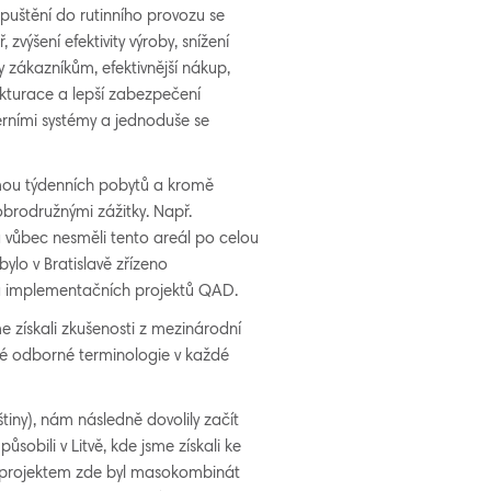
spuštění do rutinního provozu se
, zvýšení efektivity výroby, snížení
 zákazníkům, efektivnější nákup,
fakturace a lepší zabezpečení
erními systémy a jednoduše se
mou týdenních pobytů a kromě
obrodružnými zážitky. Např.
 a vůbec nesměli tento areál po celou
ylo v Bratislavě zřízeno
u implementačních projektů QAD.
 získali zkušenosti z mezinárodní
bné odborné terminologie v každé
štiny), nám následně dovolily začít
sobili v Litvě, kde jsme získali ke
m projektem zde byl masokombinát