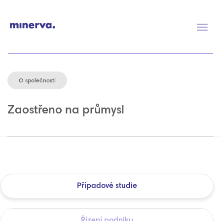
Přep
navig
O společnosti
Zaostřeno na průmysl
Případové studie
Řízení podniku