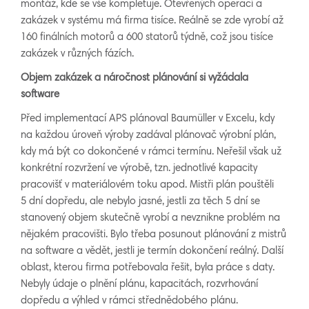
montáž, kde se vše kompletuje. Otevřených operací a
zakázek v systému má firma tisíce. Reálně se zde vyrobí až
160 finálních motorů a 600 statorů týdně, což jsou tisíce
zakázek v různých fázích.
Objem zakázek a náročnost plánování si vyžádala
software
Před implementací APS plánoval Baumüller v Excelu, kdy
na každou úroveň výroby zadával plánovač výrobní plán,
kdy má být co dokončené v rámci termínu. Neřešil však už
konkrétní rozvržení ve výrobě, tzn. jednotlivé kapacity
pracovišť v materiálovém toku apod. Mistři plán pouštěli
5 dní dopředu, ale nebylo jasné, jestli za těch 5 dní se
stanovený objem skutečně vyrobí a nevznikne problém na
nějakém pracovišti. Bylo třeba posunout plánování z mistrů
na software a vědět, jestli je termín dokončení reálný. Další
oblast, kterou firma potřebovala řešit, byla práce s daty.
Nebyly údaje o plnění plánu, kapacitách, rozvrhování
dopředu a výhled v rámci střednědobého plánu.