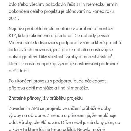
bylo třeba všechny požadavky řešit s IT v Německu.Termín
dokončení celého projektu je plánovaný na konec roku
2021.
Nejdříve proběhla implementace v obrobně a montáži
KTZ, kde je ukončená a předaná. Dle dohody je však
Minerva stále k dispozici s podporou v rámci které probíhá
ladění všech možností, jenž praxe odhalí a nastavují se
další algoritmy. Díky složitosti výroby a množství vstupů,
které se často neopakují, vyžaduje nastavování podmínek
delší dobu.
Po ukončení provozu s podporou bude následovat
příprava další montáže a finální montáže.
Znatelné přínosy již v průběhu projektu
Zavedením APS se projevilo ve snížení průběžné doby
výroby na obrobně. Změnou a přínosem je, že neplánuje
odd. Výroby, ale Plánování. Dříve nebyl jasně daný plán, co
a kdy v té které fázi je třeba udělat. Nebylo možné