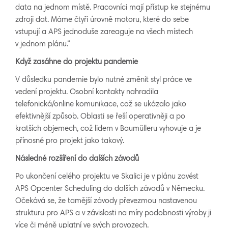
data na jednom místě. Pracovníci mají přístup ke stejnému
zdroji dat. Máme čtyři úrovně motoru, které do sebe
vstupují a APS jednoduše zareaguje na všech místech
v jednom plánu.“
Když zasáhne do projektu pandemie
V důsledku pandemie bylo nutné změnit styl práce ve
vedení projektu. Osobní kontakty nahradila
telefonická/online komunikace, což se ukázalo jako
efektivnější způsob. Oblasti se řeší operativněji a po
kratších objemech, což lidem v Baumülleru vyhovuje a je
přínosné pro projekt jako takový.
Následné rozšíření do dalších závodů
Po ukončení celého projektu ve Skalici je v plánu zavést
APS Opcenter Scheduling do dalších závodů v Německu.
Očekává se, že tamější závody převezmou nastavenou
strukturu pro APS a v závislosti na míry podobnosti výroby ji
více či méně uplatní ve svých provozech.