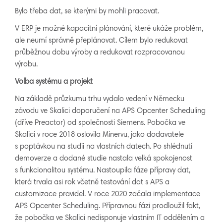
Bylo třeba dat, se kterými by mohli pracovat.
V ERP je možné kapacitní plánování, které ukáže problém,
ale neumí správně přeplánovat. Cílem bylo redukovat
průběžnou dobu výroby a redukovat rozpracovanou
výrobu.
Volba systému a projekt
Na základě průzkumu trhu vydalo vedení v Německu
závodu ve Skalici doporučení na APS Opcenter Scheduling
(dříve Preactor) od společnosti Siemens. Pobočka ve
Skalici v roce 2018 oslovila Minervu, jako dodavatele
s poptávkou na studii na vlastních datech. Po shlédnutí
demoverze a dodané studie nastala velká spokojenost
s funkcionalitou systému. Nastoupila fáze přípravy dat,
která trvala asi rok včetně testování dat s APS a
customizace pravidel. V roce 2020 začala implementace
APS Opcenter Scheduling. Přípravnou fázi prodloužil fakt,
že pobočka ve Skalici nedisponuje vlastním IT oddělením a