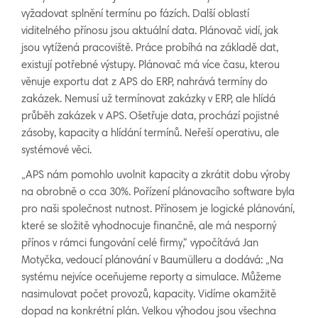
vyžadovat splnění termínu po fázích. Další oblastí
viditelného přínosu jsou aktuální data. Plánovač vidí, jak
jsou vytížená pracoviště. Práce probíhá na základě dat,
existují potřebné výstupy. Plánovač má více času, kterou
věnuje exportu dat z APS do ERP, nahrává termíny do
zakázek. Nemusí už termínovat zakázky v ERP, ale hlídá
průběh zakázek v APS. Ošetřuje data, prochází pojistné
zásoby, kapacity a hlídání termínů. Neřeší operativu, ale
systémové věci.
„APS nám pomohlo uvolnit kapacity a zkrátit dobu výroby
na obrobně o cca 30%. Pořízení plánovacího software byla
pro naši společnost nutnost. Přínosem je logické plánování,
které se složitě vyhodnocuje finančně, ale má nesporný
přínos v rámci fungování celé firmy,“ vypočítává Jan
Motyčka, vedoucí plánování v Baumülleru a dodává: „Na
systému nejvíce oceňujeme reporty a simulace. Můžeme
nasimulovat počet provozů, kapacity. Vidíme okamžitě
dopad na konkrétní plán. Velkou výhodou jsou všechna