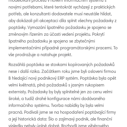
modelování procesů v novém informačním systému s
novými potřebami, které tentokrát vycházejí z praktických
potřeb, ale konzultanti dodavatele musí neustále hlídat,
aby dokázali při akceptaci díla splnit všechny požadavky z
poptávky. Vymazání špatného požadavku je spojeno se
změnovým řízením za účasti vedení projektu. Pokrytí
špatného požadavku je spojeno se zbytečnými
implementačními případně programátorskými pracemi. To
vše prodražuje a natahuje projekt.
Rozsáhlá poptávka se stovkami kopírovaných požadavků
nese i další rizika. Začátkem roku jsme byli osloveni firmou
B hledající nový podnikový ERP systém. Poptávka byla opět
velmi květnatá, plná požadavků s jasným rukopisem
externisty. Požadavky by byly splnitelné jen za cenu velmi
široké, a tudíž drahé konfigurace námi dodávaného
informačního systému. Tvorba nabídky by byla velmi
pracná. Podívali jsme se na hospodaření poptávající firmy
a její historická data: Šlo o zajímavý podnik, ale finanční
výsledky nebyly úplně dobré. Rozhodli jsme výběrového