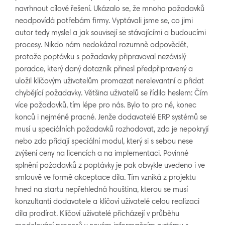
navrhnout cílové řešení. Ukázalo se, že mnoho požadavků
neodpovídá potřebám firmy. Vyptávali jsme se, co jimi
autor tedy myslel a jak souvisejí se stávajícími a budoucími
procesy. Nikdo nám nedokázal rozumně odpovědět,
protože poptávku s požadavky připravoval nezávislý
poradce, který daný dotazník přinesl předpřipravený a
uložil klíčovým uživatelům promazat nerelevantní a přidat
chybějící požadavky. Většina uživatelů se řídila heslem: Čím
více požadavků, tím lépe pro nás. Bylo to pro ně, konec
konců i nejméně pracné. Jenže dodavatelé ERP systémů se
musí u speciálních požadavků rozhodovat, zda je nepokryjí
nebo zda přidají speciální modul, který si s sebou nese
zvýšení ceny na licencích a na implementaci. Povinné
splnění požadavků z poptávky je pak obvykle uvedeno i ve
smlouvě ve formě akceptace díla. Tím vzniká z projektu
hned na startu nepřehledná houština, kterou se musí
konzultanti dodavatele a klíčoví uživatelé celou realizaci
díla prodírat. Klíčoví uživatelé přicházejí v průběhu