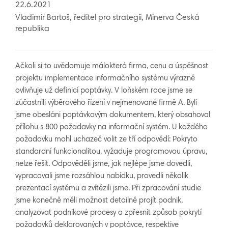
22.6.2021
Vladimír Bartoš, ředitel pro strategii, Minerva Česká
republika
Ačkoli si to uvědomuje málokterá firma, cenu a úspěšnost
projektu implementace informačního systému výrazně
ovlivňuje už definicí poptávky. V loňském roce jsme se
zúčastnili výběrového řízení v nejmenované firmě A. Byli
jsme obesláni poptávkovým dokumentem, který obsahoval
přílohu s 800 požadavky na informační systém. U každého
požadavku mohl uchazeč volit ze tří odpovědí: Pokryto
standardní funkcionalitou, vyžaduje programovou úpravu,
nelze řešit. Odpověděli jsme, jak nejlépe jsme dovedli,
vypracovali jsme rozsáhlou nabídku, provedli několik
prezentací systému a zvítězili jsme. Při zpracování studie
jsme konečně měli možnost detailně projít podnik,
analyzovat podnikové procesy a zpřesnit způsob pokrytí
požadavků deklarovaných v poptávce, respektive