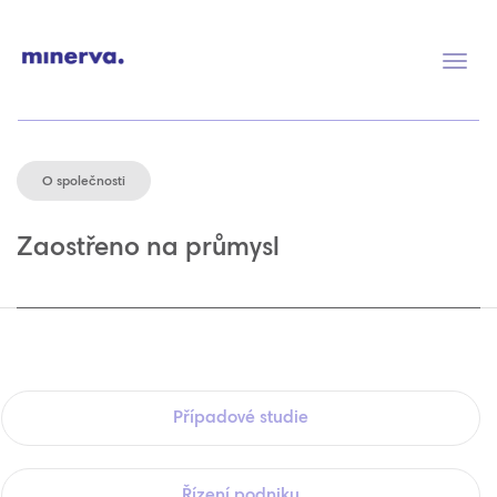
Přep
navig
O společnosti
Zaostřeno na průmysl
Případové studie
Řízení podniku