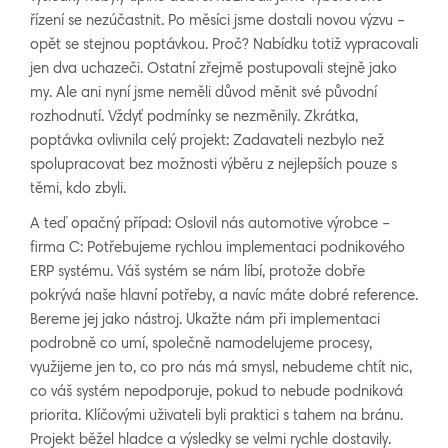
řízení se nezúčastnit. Po měsíci jsme dostali novou výzvu –
opět se stejnou poptávkou. Proč? Nabídku totiž vypracovali
jen dva uchazeči. Ostatní zřejmě postupovali stejně jako
my. Ale ani nyní jsme neměli důvod měnit své původní
rozhodnutí. Vždyť podmínky se nezměnily. Zkrátka,
poptávka ovlivnila celý projekt: Zadavateli nezbylo než
spolupracovat bez možnosti výběru z nejlepších pouze s
těmi, kdo zbyli.
A teď opačný případ: Oslovil nás automotive výrobce –
firma C: Potřebujeme rychlou implementaci podnikového
ERP systému. Váš systém se nám líbí, protože dobře
pokrývá naše hlavní potřeby, a navíc máte dobré reference.
Bereme jej jako nástroj. Ukažte nám při implementaci
podrobně co umí, společně namodelujeme procesy,
využijeme jen to, co pro nás má smysl, nebudeme chtít nic,
co váš systém nepodporuje, pokud to nebude podniková
priorita. Klíčovými uživateli byli praktici s tahem na bránu.
Projekt běžel hladce a výsledky se velmi rychle dostavily.