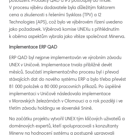
posouzení. Produkty QAD a IFS postoupily do finále.
V procesu výběru dodavatele byla důležitým faktorem
cena a zkušenosti s řešeními Sysklass (TPV) a I2
Technologies (APS), což bylo ve výběrovém řízení uvedeno
jako požadavek. Výběrová komise UNEXu s přihlédnutím
k oběma aspektům vybrala jako vítěze společnost Minerva.
Implementace ERP QAD
ERP QAD byl nejprve implementován ve výrobním závodu
UNEX v Uničově. Implementace trvala přibližně devět
měsíců. Součástí implementačního procesu byl i převod
stávajících dat do nového systému ERP a bylo třeba převést
81 000 položek a 80 000 pracovních příkazů. Po úspěšné
implementaci v Uničově následovala implementace
v Moravských železárnách v Olomouci a o rok později i ve
třetím závodu holdingu ve slovenské Snině.
Na začátku projektu vytvořil UNEX tým klíčových uživatelů a
doménových expertů, kteří spolupracovali s konzultanty
Minervy na hodnocení systému a postupně upravovali