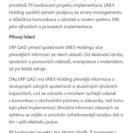
prostředí. Při hodnocení projektu implementace, UNEX
Holding vyzdvihl význam podpory ze strany managementu
a důležitost komunikace s uživateli o novém systému ERP,
jeho výhodách a procesech implementace.
Přínosy řešení
ERP QAD přinesl společnosti UNEX Holdingu více
přesnějších informací ze všech oblastí. Od sledování výroby,
výrobních a provozních nákladů, manipulace s materiálem,
až po lidské zdroje.
Díky ERP QAD má UNEX Holding přesnější informace o
dostupných zdrojích společnosti a skutečných výrobních
kapacitách, což se odrazilo v mnohem rychlejší odezvě
v komunikaci s obchodními partnery a zákazníky, než tomu
bylo před implementací. Množství informací získaných ze
systému se zvýšilo a umožnilo sofistikovanější analýzu dat a
tím i vyšší efektivitu práce.
Při hodnocení projektu Ing. Martin Vladík, IT mamager v