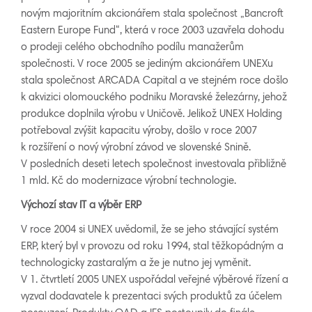
novým majoritním akcionářem stala společnost „Bancroft
Eastern Europe Fund“, která v roce 2003 uzavřela dohodu
o prodeji celého obchodního podílu manažerům
společnosti. V roce 2005 se jediným akcionářem UNEXu
stala společnost ARCADA Capital a ve stejném roce došlo
k akvizici olomouckého podniku Moravské železárny, jehož
produkce doplnila výrobu v Uničově. Jelikož UNEX Holding
potřeboval zvýšit kapacitu výroby, došlo v roce 2007
k rozšíření o nový výrobní závod ve slovenské Snině.
V posledních deseti letech společnost investovala přibližně
1 mld. Kč do modernizace výrobní technologie.
Výchozí stav IT a výběr ERP
V roce 2004 si UNEX uvědomil, že se jeho stávající systém
ERP, který byl v provozu od roku 1994, stal těžkopádným a
technologicky zastaralým a že je nutno jej vyměnit.
V 1. čtvrtletí 2005 UNEX uspořádal veřejné výběrové řízení a
vyzval dodavatele k prezentaci svých produktů za účelem