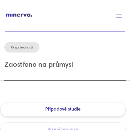
Přep
navig
O společnosti
Zaostřeno na průmysl
Případové studie
Řízení podniku