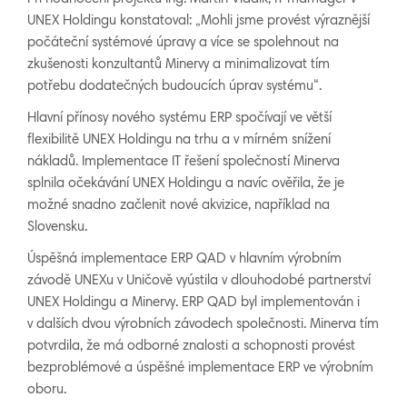
UNEX Holdingu konstatoval: „Mohli jsme provést výraznější
počáteční systémové úpravy a více se spolehnout na
zkušenosti konzultantů Minervy a minimalizovat tím
potřebu dodatečných budoucích úprav systému“.
Hlavní přínosy nového systému ERP spočívají ve větší
flexibilitě UNEX Holdingu na trhu a v mírném snížení
nákladů. Implementace IT řešení společností Minerva
splnila očekávání UNEX Holdingu a navíc ověřila, že je
možné snadno začlenit nové akvizice, například na
Slovensku.
Úspěšná implementace ERP QAD v hlavním výrobním
závodě UNEXu v Uničově vyústila v dlouhodobé partnerství
UNEX Holdingu a Minervy. ERP QAD byl implementován i
v dalších dvou výrobních závodech společnosti. Minerva tím
potvrdila, že má odborné znalosti a schopnosti provést
bezproblémové a úspěšné implementace ERP ve výrobním
oboru.