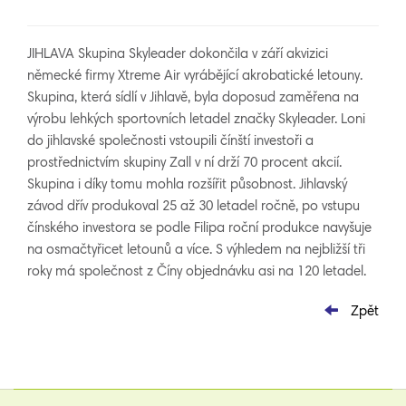
JIHLAVA Skupina Skyleader dokončila v září akvizici
německé firmy Xtreme Air vyrábějící akrobatické letouny.
Skupina, která sídlí v Jihlavě, byla doposud zaměřena na
výrobu lehkých sportovních letadel značky Skyleader. Loni
do jihlavské společnosti vstoupili čínští investoři a
prostřednictvím skupiny Zall v ní drží 70 procent akcií.
Skupina i díky tomu mohla rozšířit působnost. Jihlavský
závod dřív produkoval 25 až 30 letadel ročně, po vstupu
čínského investora se podle Filipa roční produkce navyšuje
na osmačtyřicet letounů a více. S výhledem na nejbližší tři
roky má společnost z Číny objednávku asi na 120 letadel.
Zpět