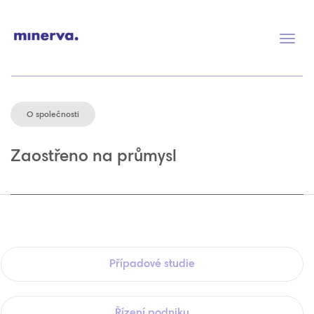
Přep
navig
O společnosti
Zaostřeno na průmysl
Případové studie
Řízení podniku