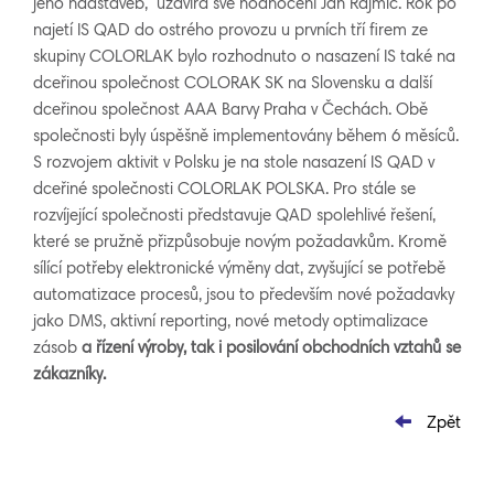
jeho nadstaveb,“ uzavírá své hodnocení Jan Rajmic. Rok po
najetí IS QAD do ostrého provozu u prvních tří firem ze
skupiny COLORLAK bylo rozhodnuto o nasazení IS také na
dceřinou společnost COLORAK SK na Slovensku a další
dceřinou společnost AAA Barvy Praha v Čechách. Obě
společnosti byly úspěšně implementovány během 6 měsíců.
S rozvojem aktivit v Polsku je na stole nasazení IS QAD v
dceřiné společnosti COLORLAK POLSKA. Pro stále se
rozvíjející společnosti představuje QAD spolehlivé řešení,
které se pružně přizpůsobuje novým požadavkům. Kromě
sílící potřeby elektronické výměny dat, zvyšující se potřebě
automatizace procesů, jsou to především nové požadavky
jako DMS, aktivní reporting, nové metody optimalizace
zásob
a řízení výroby, tak i posilování obchodních vztahů se
zákazníky.
Zpět