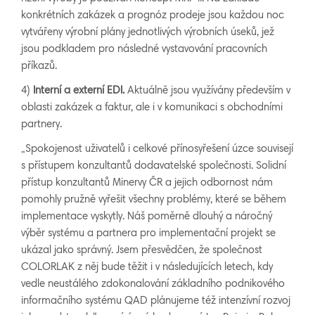
konkrétních zakázek a prognóz prodeje jsou každou noc
vytvářeny výrobní plány jednotlivých výrobních úseků, jež
jsou podkladem pro následné vystavování pracovních
příkazů.
4)
In
terní
a externí EDI.
Aktuálně jsou využívány především v
oblasti zakázek a faktur, ale i v komunikaci s obchodními
partnery.
„Spokojenost uživatelů i celkové přínosyřešení úzce souvisejí
s přístupem konzultantů dodavatelské společnosti. Solidní
přístup konzultantů Minervy ČR a jejich odbornost nám
pomohly pružně vyřešit všechny problémy, které se během
implementace vyskytly. Náš poměrně dlouhý a náročný
výběr systému a partnera pro implementační projekt se
ukázal jako správný. Jsem přesvědčen, že společnost
COLORLAK z něj bude těžit i v následujících letech, kdy
vedle neustálého zdokonalování základního podnikového
informačního systému QAD plánujeme též intenzívní rozvoj