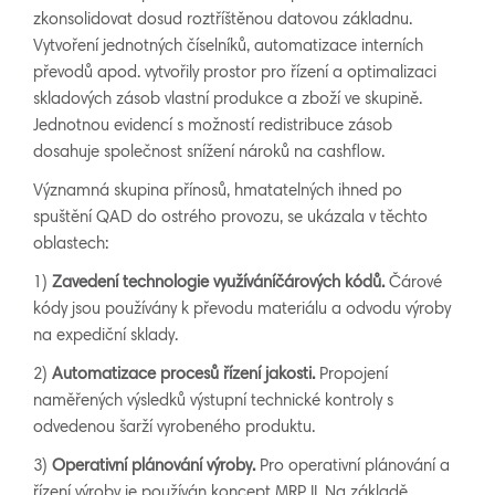
zkonsolidovat dosud roztříštěnou datovou základnu.
Vytvoření jednotných číselníků, automatizace interních
převodů apod. vytvořily prostor pro řízení a optimalizaci
skladových zásob vlastní produkce a zboží ve skupině.
Jednotnou evidencí s možností redistribuce zásob
dosahuje společnost snížení nároků na cashflow.
Významná skupina přínosů, hmatatelných ihned po
spuštění QAD do ostrého provozu, se ukázala v těchto
oblastech:
1)
Z
avedení technologie
využ
íváníčá
r
o
výc
h
k
ódů
.
Čárové
kódy jsou používány k převodu materiálu a odvodu výroby
na expediční sklady.
2)
A
u
tomatizace
p
r
oces
ů řízení jakosti.
Propojení
naměřených výsledků výstupní technické kontroly s
odvedenou šarží vyrobeného produktu.
3)
Ope
r
ativn
í plánování
vý
r
o
b
y
.
Pro operativní plánování a
řízení výroby je používán koncept MRP II. Na základě