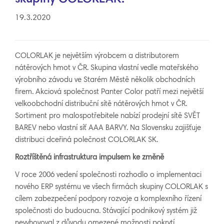
19.3.2020
COLORLAK je největším výrobcem a distributorem
nátěrových hmot v ČR. Skupina vlastní vedle mateřského
výrobního závodu ve Starém Městě několik obchodních
firem. Akciová společnost Panter Color patří mezi největší
velkoobchodní distribuční sítě nátěrových hmot v ČR.
Sortiment pro malospotřebitele nabízí prodejní sítě SVĚT
BAREV nebo vlastní síť AAA BARVY. Na Slovensku zajišťuje
distribuci dceřiná polečnost COLORLAK SK.
R
oztří
štěná infrastruktura impulsem ke změně
V roce 2006 vedení společnosti rozhodlo o implementaci
nového ERP systému ve všech firmách skupiny COLORLAK s
cílem zabezpečení podpory rozvoje a komplexního řízení
společnosti do budoucna. Stávající podnikový systém již
nevyhovoval z důvodu omezené možnosti pokrytí