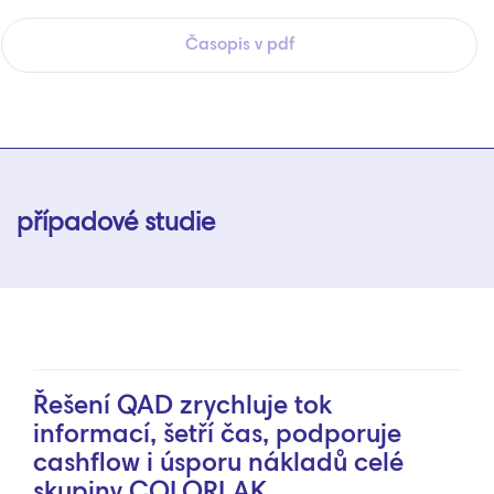
Časopis v pdf
případové studie
Řešení QAD zrychluje tok
informací, šetří čas, podporuje
cashflow i úsporu nákladů celé
skupiny COLORLAK.