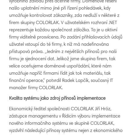
výrobního závodu přes dceřiné firmy. Doménové řešení
našlo uplatnění mimo jiné při řízení pohledávek, kdy
umožňuje kontrolovat zákazníky, zda nedluží v některé z
firem skupiny COLORLAK. V uživatelském rozhraní .NET
reprezentuje každou společnost záložka. Ta je u aktivní
firmy viditelně prosvícena. Po zadání přihlašovacích údajů
uživatel vstoupí do té firmy, k níž má nadefinována
přístupová práva. „Jedním z největších přínosů pro naši
firmu je sjednocení dat. Jelikož jsme skupina firem, tak
velice oceňujeme doménové uspořádání, které nám
umožňuje napříč firmami řídit jak tok materiálu, tak
finanční operace,“ potvrdil Radek Lapčík, současný IT
manažer firmy COLORLAK.
K
v
ali
ta systému jako zdroj přínosů i
mplementace
Ekonomický ředitel společnosti COLORLAK Jiří Hróz,
zástupce managementu v Řídicím výboru implementace
nového informačního systému ve skupině COLORLAK,
vyzdvihl následující přínosy systému nejen z ekonomického