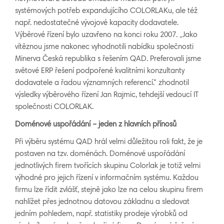
systémových potřeb expandujícího COLORLAKu, ale též
např. nedostatečné vývojové kapacity dodavatele.
Výběrové řízení bylo uzavřeno na konci roku 2007. „Jako
vítěznou jsme nakonec vyhodnotili nabídku společnosti
Minerva Česká republika s řešením QAD. Preferovali jsme
světové ERP řešení podpořené kvalitními konzultanty
dodavatele a řadou významných referencí.“ zhodnotil
výsledky výběrového řízení Jan Rajmic, tehdejší vedoucí IT
společnosti COLORLAK.
Domén
ov
é uspořádání
– jeden z hlavních přínosů
Při výběru systému QAD hrál velmi důležitou roli fakt, že je
postaven na tzv. doménách. Doménové uspořádání
jednotlivých firem tvořících skupinu Colorlak je totiž velmi
výhodné pro jejich řízení v informačním systému. Každou
firmu lze řídit zvlášť, stejně jako lze na celou skupinu firem
nahlížet přes jednotnou datovou základnu a sledovat
jedním pohledem, např. statistiky prodeje výrobků od