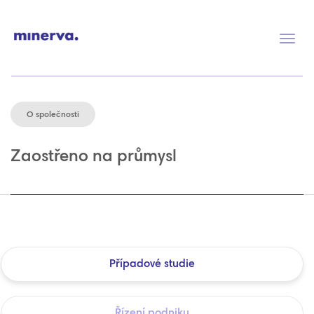
Přep
navig
O společnosti
Zaostřeno na průmysl
Případové studie
Řízení podniku