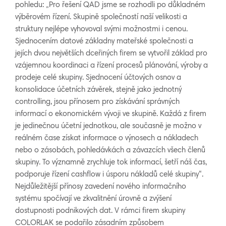
pohledu: „Pro řešení QAD jsme se rozhodli po důkladném
výběrovém řízení. Skupině společností naší velikosti a
struktury nejlépe vyhovoval svými možnostmi i cenou.
Sjednocením datové základny mateřské společnosti a
jejích dvou největších dceřiných firem se vytvořil základ pro
vzájemnou koordinaci a řízení procesů plánování, výroby a
prodeje celé skupiny. Sjednocení účtových osnov a
konsolidace účetních závěrek, stejně jako jednotný
controlling, jsou přínosem pro získávání správných
informací o ekonomickém vývoji ve skupině. Každá z firem
je jedinečnou účetní jednotkou, ale současně je možno v
reálném čase získat informace o výnosech a nákladech
nebo o zásobách, pohledávkách a závazcích všech členů
skupiny. To významně zrychluje tok informací, šetří náš čas,
podporuje řízení cashflow i úsporu nákladů celé skupiny“.
Nejdůležitější přínosy zavedení nového informačního
systému spočívají ve zkvalitnění úrovně a zvýšení
dostupnosti podnikových dat. V rámci firem skupiny
COLORLAK se podařilo zásadním způsobem