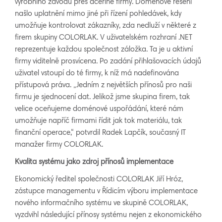
výrobního závodu přes dceřiné firmy. Doménové řešení
našlo uplatnění mimo jiné při řízení pohledávek, kdy
umožňuje kontrolovat zákazníky, zda nedluží v některé z
firem skupiny COLORLAK. V uživatelském rozhraní .NET
reprezentuje každou společnost záložka. Ta je u aktivní
firmy viditelně prosvícena. Po zadání přihlašovacích údajů
uživatel vstoupí do té firmy, k níž má nadefinována
přístupová práva. „Jedním z největších přínosů pro naši
firmu je sjednocení dat. Jelikož jsme skupina firem, tak
velice oceňujeme doménové uspořádání, které nám
umožňuje napříč firmami řídit jak tok materiálu, tak
finanční operace,“ potvrdil Radek Lapčík, současný IT
manažer firmy COLORLAK.
K
v
ali
ta systému jako zdroj přínosů i
mplementace
Ekonomický ředitel společnosti COLORLAK Jiří Hróz,
zástupce managementu v Řídicím výboru implementace
nového informačního systému ve skupině COLORLAK,
vyzdvihl následující přínosy systému nejen z ekonomického