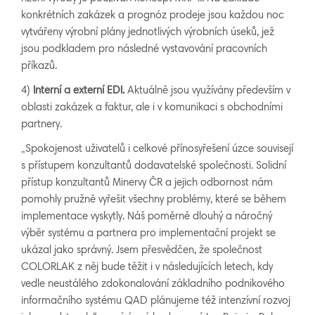
konkrétních zakázek a prognóz prodeje jsou každou noc
vytvářeny výrobní plány jednotlivých výrobních úseků, jež
jsou podkladem pro následné vystavování pracovních
příkazů.
4)
In
terní
a externí EDI.
Aktuálně jsou využívány především v
oblasti zakázek a faktur, ale i v komunikaci s obchodními
partnery.
„Spokojenost uživatelů i celkové přínosyřešení úzce souvisejí
s přístupem konzultantů dodavatelské společnosti. Solidní
přístup konzultantů Minervy ČR a jejich odbornost nám
pomohly pružně vyřešit všechny problémy, které se během
implementace vyskytly. Náš poměrně dlouhý a náročný
výběr systému a partnera pro implementační projekt se
ukázal jako správný. Jsem přesvědčen, že společnost
COLORLAK z něj bude těžit i v následujících letech, kdy
vedle neustálého zdokonalování základního podnikového
informačního systému QAD plánujeme též intenzívní rozvoj