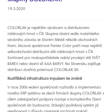
19.3.2020
COLORLAK je největším výrobcem a distributorem
nátěrových hmot v ČR. Skupina vlastní vedle mateřského
výrobního závodu ve Starém Městě několik obchodních
firem. Akciová společnost Panter Color patří mezi největší
velkoobchodní distribuční sítě nátěrových hmot v ČR.
Sortiment pro malospotřebitele nabízí prodejní sítě SVĚT
BAREV nebo vlastní síť AAA BARVY. Na Slovensku zajišťuje
distribuci dceřiná polečnost COLORLAK SK.
R
oztří
štěná infrastruktura impulsem ke změně
V roce 2006 vedení společnosti rozhodlo o implementaci
nového ERP systému ve všech firmách skupiny COLORLAK s
cílem zabezpečení podpory rozvoje a komplexního řízení
společnosti do budoucna. Stávající podnikový systém již
nevyhovoval z důvodu omezené možnosti pokrytí