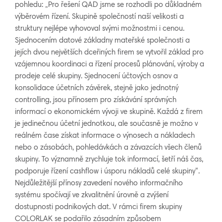
pohledu: „Pro řešení QAD jsme se rozhodli po důkladném
výběrovém řízení. Skupině společností naší velikosti a
struktury nejlépe vyhovoval svými možnostmi i cenou.
Sjednocením datové základny mateřské společnosti a
jejích dvou největších dceřiných firem se vytvořil základ pro
vzájemnou koordinaci a řízení procesů plánování, výroby a
prodeje celé skupiny. Sjednocení účtových osnov a
konsolidace účetních závěrek, stejně jako jednotný
controlling, jsou přínosem pro získávání správných
informací o ekonomickém vývoji ve skupině. Každá z firem
je jedinečnou účetní jednotkou, ale současně je možno v
reálném čase získat informace o výnosech a nákladech
nebo o zásobách, pohledávkách a závazcích všech členů
skupiny. To významně zrychluje tok informací, šetří náš čas,
podporuje řízení cashflow i úsporu nákladů celé skupiny“.
Nejdůležitější přínosy zavedení nového informačního
systému spočívají ve zkvalitnění úrovně a zvýšení
dostupnosti podnikových dat. V rámci firem skupiny
COLORLAK se podařilo zásadním způsobem