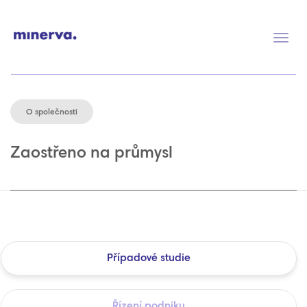
Přep
navig
O společnosti
Zaostřeno na průmysl
Případové studie
Řízení podniku