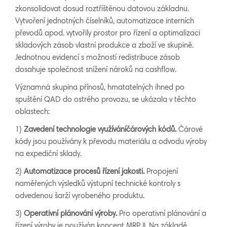
zkonsolidovat dosud roztříštěnou datovou základnu.
Vytvoření jednotných číselníků, automatizace interních
převodů apod. vytvořily prostor pro řízení a optimalizaci
skladových zásob vlastní produkce a zboží ve skupině.
Jednotnou evidencí s možností redistribuce zásob
dosahuje společnost snížení nároků na cashflow.
Významná skupina přínosů, hmatatelných ihned po
spuštění QAD do ostrého provozu, se ukázala v těchto
oblastech:
1)
Z
avedení technologie
využ
íváníčá
r
o
výc
h
k
ódů
.
Čárové
kódy jsou používány k převodu materiálu a odvodu výroby
na expediční sklady.
2)
A
u
tomatizace
p
r
oces
ů řízení jakosti.
Propojení
naměřených výsledků výstupní technické kontroly s
odvedenou šarží vyrobeného produktu.
3)
Ope
r
ativn
í plánování
vý
r
o
b
y
.
Pro operativní plánování a
řízení výroby je používán koncept MRP II. Na základě