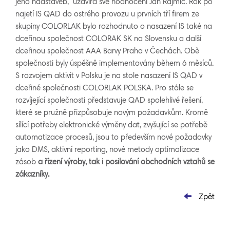
jeho nadstaveb,“ uzavírá své hodnocení Jan Rajmic. Rok po
najetí IS QAD do ostrého provozu u prvních tří firem ze
skupiny COLORLAK bylo rozhodnuto o nasazení IS také na
dceřinou společnost COLORAK SK na Slovensku a další
dceřinou společnost AAA Barvy Praha v Čechách. Obě
společnosti byly úspěšně implementovány během 6 měsíců.
S rozvojem aktivit v Polsku je na stole nasazení IS QAD v
dceřiné společnosti COLORLAK POLSKA. Pro stále se
rozvíjející společnosti představuje QAD spolehlivé řešení,
které se pružně přizpůsobuje novým požadavkům. Kromě
sílící potřeby elektronické výměny dat, zvyšující se potřebě
automatizace procesů, jsou to především nové požadavky
jako DMS, aktivní reporting, nové metody optimalizace
zásob
a řízení výroby, tak i posilování obchodních vztahů se
zákazníky.
Zpět