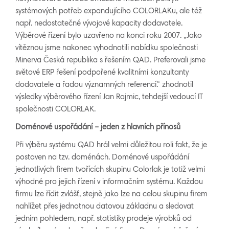
systémových potřeb expandujícího COLORLAKu, ale též
např. nedostatečné vývojové kapacity dodavatele.
Výběrové řízení bylo uzavřeno na konci roku 2007. „Jako
vítěznou jsme nakonec vyhodnotili nabídku společnosti
Minerva Česká republika s řešením QAD. Preferovali jsme
světové ERP řešení podpořené kvalitními konzultanty
dodavatele a řadou významných referencí.“ zhodnotil
výsledky výběrového řízení Jan Rajmic, tehdejší vedoucí IT
společnosti COLORLAK.
Domén
ov
é uspořádání
– jeden z hlavních přínosů
Při výběru systému QAD hrál velmi důležitou roli fakt, že je
postaven na tzv. doménách. Doménové uspořádání
jednotlivých firem tvořících skupinu Colorlak je totiž velmi
výhodné pro jejich řízení v informačním systému. Každou
firmu lze řídit zvlášť, stejně jako lze na celou skupinu firem
nahlížet přes jednotnou datovou základnu a sledovat
jedním pohledem, např. statistiky prodeje výrobků od