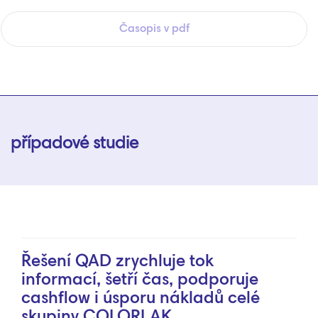
Časopis v pdf
případové studie
Řešení QAD zrychluje tok
informací, šetří čas, podporuje
cashflow i úsporu nákladů celé
skupiny COLORLAK.