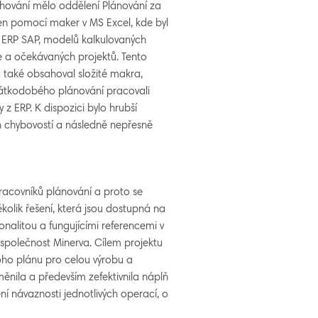
vrhování mělo oddělení Plánování za
ářen pomocí maker v MS Excel, kde byl
 ERP SAP, modelů kalkulovaných
a očekávaných projektů. Tento
 také obsahoval složité makra,
rátkodobého plánování pracovali
z ERP. K dispozici bylo hrubší
 chybovostí a následně nepřesně
pracovníků plánování a proto se
olik řešení, která jsou dostupná na
onalitou a fungujícími referencemi v
 společnost Minerva. Cílem projektu
noho plánu pro celou výrobu a
měnila a především zefektivnila náplň
í návaznosti jednotlivých operací, o