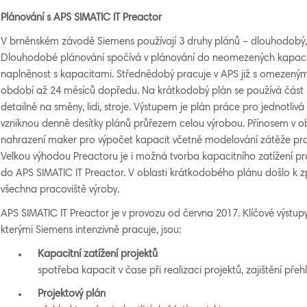
Plán
o
v
án
í s APS SIMATIC IT Preactor
V brněnském závodě Siemens používají 3 druhy plánů – dlouhodobý,
Dlouhodobé plánování spočívá v plánování do neomezených kapac
naplněnost s kapacitami. Střednědobý pracuje v APS již s omezenými
období až 24 měsíců dopředu. Na krátkodobý plán se používá část 
detailně na směny, lidi, stroje. Výstupem je plán práce pro jednotliv
vzniknou denně desítky plánů průřezem celou výrobou. Přínosem v o
nahrazení maker pro výpočet kapacit včetně modelování zátěže pr
Velkou výhodou Preactoru je i možná tvorba kapacitního zatížení pr
do APS SIMATIC IT Preactor. V oblasti krátkodobého plánu došlo k z
všechna pracoviště výroby.
APS SIMATIC IT Preactor je v provozu od června 2017. Klíčové výstupy
kterými Siemens intenzivně pracuje, jsou:
Kapacitní zatížení projektů
spotřeba kapacit v čase při realizaci projektů, zajištění přeh
Projektový plán