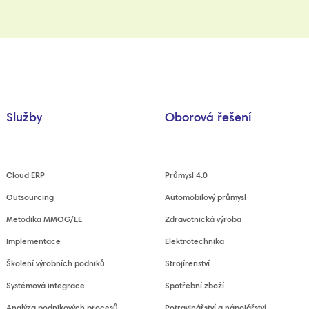
Služby
Oborová řešení
Cloud ERP
Průmysl 4.0
Outsourcing
Automobilový průmysl
Metodika MMOG/LE
Zdravotnická výroba
Implementace
Elektrotechnika
Školení výrobních podniků
Strojírenství
Systémová integrace
Spotřební zboží
Analýza podnikových procesů
Potravinářství a nápojářství