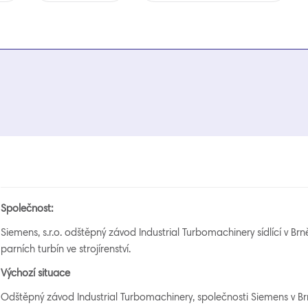
Společno
s
t
:
Siemens, s.r.o. odštěpný závod Industrial Turbomachinery sídlící v B
parních turbín ve strojírenství.
V
ýchozí situace
Odštěpný závod Industrial Turbomachinery, společnosti Siemens v Br