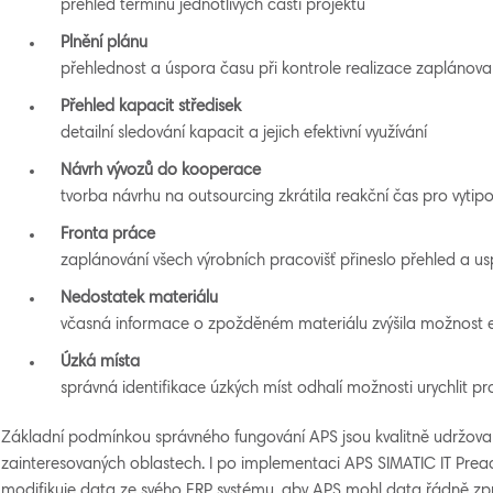
přehled termínu jednotlivých částí projektu
Plnění plánu
přehlednost a úspora času při kontrole realizace zaplánov
Přehled kapacit středisek
detailní sledování kapacit a jejich efektivní využívání
Návrh vývozů do kooperace
tvorba návrhu na outsourcing zkrátila reakční čas pro vytip
Fronta práce
zaplánování všech výrobních pracovišť přineslo přehled a us
Nedostatek materiálu
včasná informace o zpožděném materiálu zvýšila možnost e
Úzká místa
správná identifikace úzkých míst odhalí možnosti urychlit p
Základní podmínkou správného fungování APS jsou kvalitně udržovan
zainteresovaných oblastech. I po implementaci APS SIMATIC IT Prea
modifikuje data ze svého ERP systému, aby APS mohl data řádně zpr