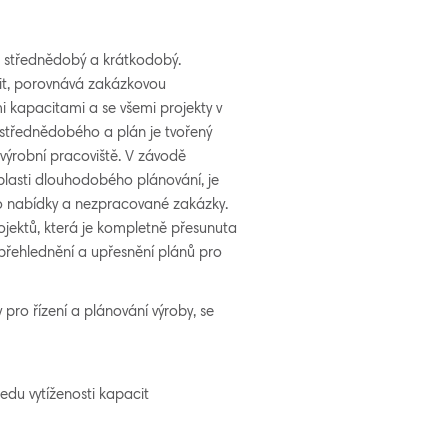
 střednědobý a krátkodobý.
it, porovnává zakázkovou
 kapacitami a se všemi projekty v
střednědobého a plán je tvořený
á výrobní pracoviště. V závodě
blasti dlouhodobého plánování, je
o nabídky a nezpracované zakázky.
ojektů, která je kompletně přesunuta
přehlednění a upřesnění plánů pro
 pro řízení a plánování výroby, se
ledu vytíženosti kapacit