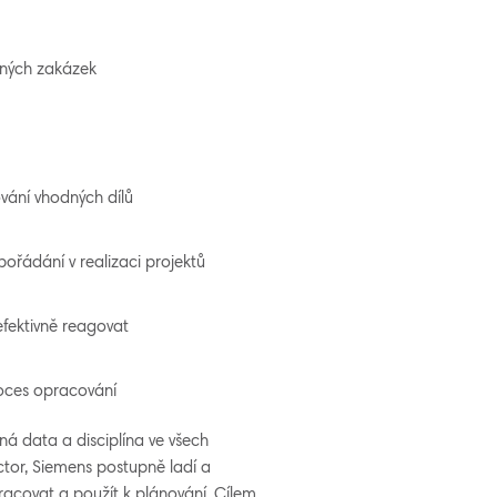
aných zakázek
ování vhodných dílů
pořádání v realizaci projektů
fektivně reagovat
roces opracování
á data a disciplína ve všech
ctor, Siemens postupně ladí a
acovat a použít k plánování. Cílem