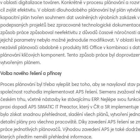
v oblasti digitalizace továren. Konkrétně v procesu plánování a roz
cíl zvýšit efektivitu. V oblasti dlouhodobého plánování byl plán vytv
kapacitní plán tvořen souhrnem dat uvolněných výrobních zakázek v
podepsaných projektů bez zpracované technologické dokumentace 
způsob práce způsoboval neefektivitu z důvodů časové náročnosti a
jejichž parametry nebylo možné jednoduše modifikovat. V oblasti k
nezávislí plánovači obdobně s produkty MS Office v kombinaci s daty 
plánování klíčových komponent. Tento způsob práce byl doprovázen
vytvořeným plánem.
V
olba nového řešení a přínosy
Proces plánování byl třeba vylepšit bez toho, aby se navyšoval stav 
společnost rozhodla implementovat APS řešení. Siemens zvažoval něk
českém trhu, včetně nástavby ke stávajícímu ERP. Nejlépe svou funkci
praxi dopadl APS SIMATIC IT Preactor, který v ČR a SR implementuje
bylo získat snadnou přehlednost, sladění všech plánů, vytvoření jed
detailní plány pro všechna pracoviště. Díky zavedení APS řešení se z
práce jednotlivých plánovačů. Výhodou zavedení APS je také dodržen
kterých předtím neměli přehledné informace.