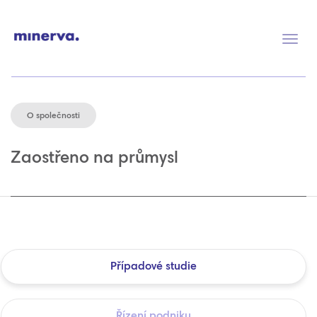
Přep
navig
O společnosti
Zaostřeno na průmysl
Případové studie
Řízení podniku