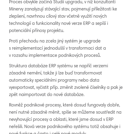
Proces obvykle začíná Studií upgradu, v níž konzultanti
Minervy zanalyzují stávající stav, pojmenují příležitosti ke
zlepšení, navrhnou cílový stav včetně využití nových
technologií a funkcionality nové verze ERP a sepíší i
potenciální přínosy projektu.
Proti přechodu na zcela jiný systém je upgrade
s reimplementací jednodušší v transformaci dat a
v rozsahu implementace podnikových procesů.
Struktura databáze ERP systému se napříč verzemi
zásadně nemění, takže ji lze buď transformovat
automaticky speciálními programy nebo data
vyexportovat, vyčistit příp. změnit zvolené číselníky a pak je
zpět naimportovat do nové databáze.
Rovněž podnikové procesy, které dosud fungovaly dobře,
není nutné zásadně měnit, spíše se můžeme soustředit na
nevyhovující procesy a oblasti, které jsme dosud v ERP
neřešili. Nová verze podnikového systému totiž obsahuje i