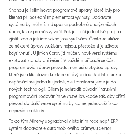
nové funkce a často i celé nové moduly.
Snahou je i eliminovat programové úpravy, které byly pro
klienta při poslední implementaci vyvinuty. Dodavatel
systému by měl mít k dispozici podrobné analýzy všech
úprav, které pro vás vytvořil. Pak je stačí jednotlivě projít a
zjistit, zda a jak intenzivně jsou využívány. Často se ukáže,
že některé úpravy využívány nejsou, přestože si je uživatel
kdysi vynutil. U jiných úprav již může v nové verzi systému
existovat standardní řešení. V každém případě se část
programových úprav převádět nemusí a zbydou úpravy,
které jsou klientovou konkurenční výhodou. Ani tyto funkce
nepřevádíme jedna ku jedné, ale transformujeme je do
nových technologií. Cílem je nahradit původní intrusivní
programování kódováním ve vrstvě low-code tak, aby příští
převod do další verze systému byl co nejjednodušší s co
nejnižšími náklady.
Takto tým Minervy upgradoval v letošním roce např. ERP
systém dodavatele automobilového průmyslu Senior