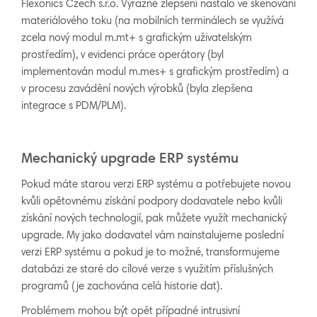
Flexonics Czech s.r.o. Výrazně zlepšení nastalo ve skenování
materiálového toku (na mobilních terminálech se využívá
zcela nový modul m.mt+ s grafickým uživatelským
prostředím), v evidenci práce operátory (byl
implementován modul m.mes+ s grafickým prostředím) a
v procesu zavádění nových výrobků (byla zlepšena
integrace s PDM/PLM).
Mechanický upgrade ERP systému
Pokud máte starou verzi ERP systému a potřebujete novou
kvůli opětovnému získání podpory dodavatele nebo kvůli
získání nových technologií, pak můžete využít mechanický
upgrade. My jako dodavatel vám nainstalujeme poslední
verzi ERP systému a pokud je to možné, transformujeme
databázi ze staré do cílové verze s využitím příslušných
programů (je zachována celá historie dat).
Problémem mohou být opět případné intrusivní