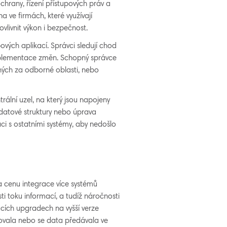
ochrany, řízení přístupových práv a
 ve firmách, které využívají
vlivnit výkon i bezpečnost.
vých aplikací. Správci sledují chod
 implementace změn. Schopný správce
ných za odborné oblasti, nebo
rální uzel, na který jsou napojeny
 datové struktury nebo úprava
ci s ostatními systémy, aby nedošlo
 za cenu integrace více systémů
ti toku informací, a tudíž náročnosti
oucích upgradech na vyšší verze
movala nebo se data předávala ve