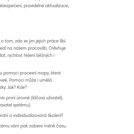
abezpečení, pravidelné aktualizace,
o tom, zda se jim jejich práce líbí.
dí na našem pracovišti. Ovlivňuje
at, rychlost řešení běžných i
ou pomoci procesní mapy, které
azovek. Pomoci může i umělá
ázky: Jak? Kde?
s první úrovně (klíčový uživatel),
avatel systému).
rdní a individualizovaná školení?
 systému vám pak zabere méně času.