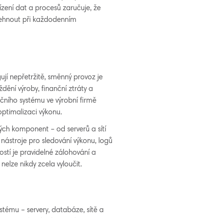
ízení dat a procesů zaručuje, že
lehnout při každodenním
ují nepřetržitě, směnný provoz je
ění výroby, finanční ztráty a
čního systému ve výrobní firmě
ptimalizaci výkonu.
ových komponent – od serverů a sítí
 nástroje pro sledování výkonu, logů
stí je pravidelné zálohování a
nelze nikdy zcela vyloučit.
ystému – servery, databáze, sítě a