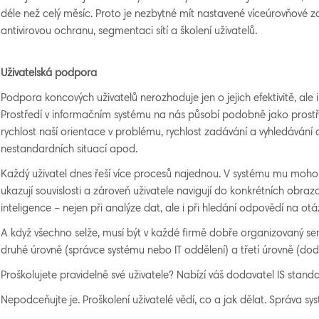
déle než celý měsíc. Proto je nezbytné mít nastavené víceúrovňové z
antivirovou ochranu, segmentaci sítí a školení uživatelů.
Uživatelská podpora
Podpora koncových uživatelů nerozhoduje jen o jejich efektivitě, ale i 
Prostředí v informačním systému na nás působí podobně jako prostře
rychlost naší orientace v problému, rychlost zadávání a vyhledávání d
nestandardních situací apod.
Každý uživatel dnes řeší více procesů najednou. V systému mu moh
ukazují souvislosti a zároveň uživatele navigují do konkrétních obr
inteligence – nejen při analýze dat, ale i při hledání odpovědí na ot
A když všechno selže, musí být v každé firmě dobře organizovaný servi
druhé úrovně (správce systému nebo IT oddělení) a třetí úrovně (dod
Proškolujete pravidelně své uživatele? Nabízí váš dodavatel IS standa
Nepodceňujte je. Proškolení uživatelé vědí, co a jak dělat. Správa