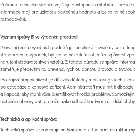
Zatímco technická stránka zajišťuje dostupnost a stabilitu, správné ř
informace mají pro uživatele skutečnou hodnotu a lze se na ně spo
rozhodování.
Význam správy IS ve výrobním prostředí
Provozní realita výrobních podniků je specifická – systémy často fung
standardem a výpadek, byť jen na několik minut, může způsobit zpožd
narušení dodavatelských vztahů. Z tohoto důvodu se správa informa
zaměřuje především na prevenci, rychlou obnovu provozu a trvalou o
Pro zajištění spolehlivosti je důležitý důsledný monitoring všech klíč
po databáze a koncová zařízení. Administrátoři musí mít k dispozici
a kapacit, aby mohli včas identifikovat hrozící problémy. Samozřejmo
testování obnovy dat, protože riziko selhání hardwaru či lidské chyby 
Technická a aplikační správa
Technická správa se zaměřuje na fyzickou a virtuální infrastrukturu s