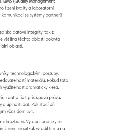
í
,
QMS (Quality Management
ro řízení kvality a laboratorní
 komunikaci se systémy partnerů
diska datové integrity, tak z
e většina těchto oblastí pokryta
ální oblasti.
vníky, technologickými postupy,
ledovatelností materiálu. Pokud tato
h využitelnost dramaticky klesá.
ch dat a řídit přístupová práva.
a úplnosti dat. Pak stačí při
jim včas domluvit.
ními hrozbami. Výrobní podniky se
nímž jsem se setkal, vyřadil firmu na