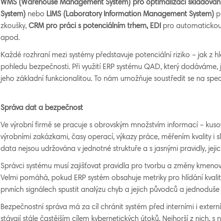
WMS (Warehouse Management System) pro optimalizaci skladován
System)
nebo
LIMS (Laboratory Information Management System)
p
zkoušky,
CRM pro práci s potenciálním trhem, EDI
pro automatickou
apod.
Každé rozhraní mezi systémy představuje potenciální riziko – jak z hle
pohledu bezpečnosti. Při využití ERP systému QAD, který dodáváme, j
jeho základní funkcionalitou. To nám umožňuje soustředit se na speci
Správa dat a bezpečnost
Ve výrobní firmě se pracuje s obrovským množstvím informací – kuso
výrobními zakázkami, časy operací, výkazy práce, měřením kvality i s
data nejsou udržována v jednotné struktuře a s jasnými pravidly, jejic
Správci systému musí zajišťovat pravidla pro tvorbu a změny kmenový
Velmi pomáhá, pokud ERP systém obsahuje metriky pro hlídání kvality 
prvních signálech spustit analýzu chyb a jejich původců a jednoduše 
Bezpečnostní správa má za cíl chránit systém před interními i exter
stávají stále častějším cílem kybernetických útoků. Nejhorší z nich, s 