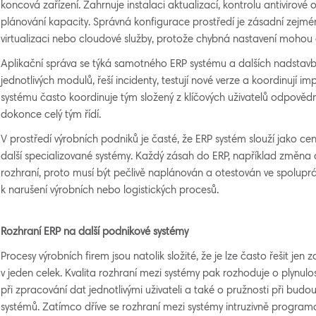
koncová zařízení. Zahrnuje instalaci aktualizací, kontrolu antivirové 
plánování kapacity. Správná konfigurace prostředí je zásadní zejména
virtualizaci nebo cloudové služby, protože chybná nastavení mohou o
Aplikační správa se týká samotného ERP systému a dalších nadstavbo
jednotlivých modulů, řeší incidenty, testují nové verze a koordinují
systému často koordinuje tým složený z klíčových uživatelů odpověd
dokonce celý tým řídí.
V prostředí výrobních podniků je časté, že ERP systém slouží jako cent
další specializované systémy. Každý zásah do ERP, například změna
rozhraní, proto musí být pečlivě naplánován a otestován ve spoluprá
k narušení výrobních nebo logistických procesů.
Rozhraní ERP na další podnikové systémy
Procesy výrobních firem jsou natolik složité, že je lze často řešit jen
v jeden celek. Kvalita rozhraní mezi systémy pak rozhoduje o plynulos
při zpracování dat jednotlivými uživateli a také o pružnosti při bud
systémů. Zatímco dříve se rozhraní mezi systémy intruzivně progra