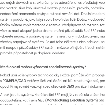
zvolených dávkách a strukturách přes adresáře, dnes převládají webo
markantní: Dříve byly uživatelé svázáni procesními pravidly, pořadí
nedodržení znamenalo chyby a nutnost rovnání dat. Dnešní moderní
systémy podobně, jako když spolu hovoří dva lidé: Dotaz – odpověď.
úzkým místem implementace a rozvoje. Předpřipravená rozhraní toti
vždy se musí alespoň jedna strana pružně přizpůsobit: Buď ERP nebo 
vyberete nepružný podnikový systém s nevstřícným dodavatelem, mus
všechny napojované systémy. Pokud toho některé z nich nebudou sc
mít naopak přizpůsobivý ERP systém, můžete při výběru třetích systém
protože připojitelnost je dopředu vyřešena.
Které oblasti mohou vyžadovat specializované systémy?
Pokud jsou vaše výrobky technologicky složité, pomůže vám propoj
s
PDM/PLM/CAD
systémy. Řeší zakládání artiklů, struktur výrobků, p
apod. Firmy rovněž využívají specializované
DMS
pro řízení dokument
A pak jsou tu systémy, které kvalitní ERP mají již v sobě, ale u těch h
dodavatelům. Patří sem
MES (Manufacturing Execution System) pro p