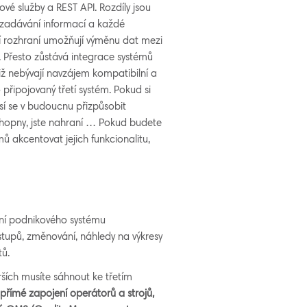
vé služby a REST API. Rozdíly jsou
m zadávání informací a každé
 rozhraní umožňují výměnu dat mezi
 Přesto zůstává integrace systémů
ž nebývají navzájem kompatibilní a
připojovaný třetí systém. Pokud si
í se v budoucnu přizpůsobit
hopny, jste nahraní … Pokud budete
ů akcentovat jejich funkcionalitu,
ení podnikového systému
ostupů, změnování, náhledy na výkresy
ů.
orších musíte sáhnout ke třetím
římé zapojení operátorů a strojů,