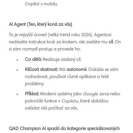
Copilot v mobilu.
AI Agent (Ten, který koná za vás)
To je nejvyšší úroveň (velký trend roku 2026). Agentovi
nedáváte instrukce krok za krokem, ale zadáte mu
cíl
. On
si sám rozmyslí postup a provede ho.
Co dělá:
Realizuje zadaný cíl.
Klíčová vlastnost:
Má
autonomii
. Dokáže se sám
rozhodovat, používat různé aplikace a řešit
problémy.
Příklad:
Moderní systémy jako
Google Jarvis
nebo
pokročilé funkce v
Copilotu
, které dokážou
ovládat váš počítač za vás.
QAD Champion AI spadá do kategorie specializovaných