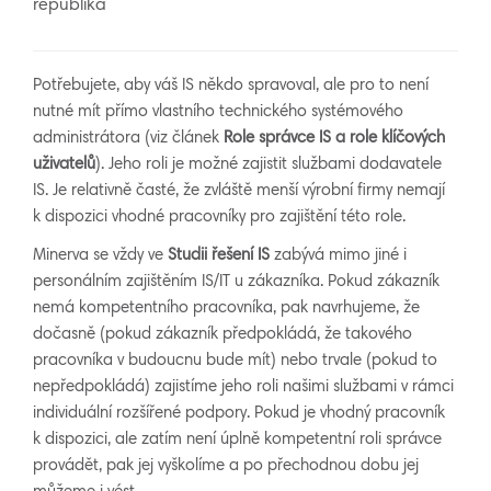
republika
Potřebujete, aby váš IS někdo spravoval, ale pro to není
nutné mít přímo vlastního technického systémového
administrátora (viz článek
Role správce IS a role klíčových
uživatelů
). Jeho roli je možné zajistit službami dodavatele
IS. Je relativně časté, že zvláště menší výrobní firmy nemají
k dispozici vhodné pracovníky pro zajištění této role.
Minerva se vždy ve
Studii řešení IS
zabývá mimo jiné i
personálním zajištěním IS/IT u zákazníka. Pokud zákazník
nemá kompetentního pracovníka, pak navrhujeme, že
dočasně (pokud zákazník předpokládá, že takového
pracovníka v budoucnu bude mít) nebo trvale (pokud to
nepředpokládá) zajistíme jeho roli našimi službami v rámci
individuální rozšířené podpory. Pokud je vhodný pracovník
k dispozici, ale zatím není úplně kompetentní roli správce
provádět, pak jej vyškolíme a po přechodnou dobu jej