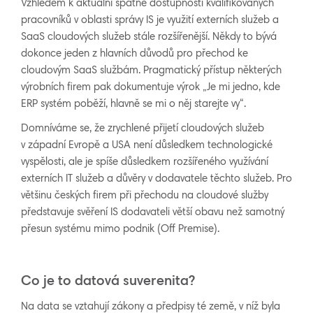
Vzhledem k aktuální špatné dostupnosti kvalifikovaných
pracovníků v oblasti správy IS je využití externích služeb a
SaaS cloudových služeb stále rozšířenější. Někdy to bývá
dokonce jeden z hlavních důvodů pro přechod ke
cloudovým SaaS službám. Pragmatický přístup některých
výrobních firem pak dokumentuje výrok „Je mi jedno, kde
ERP systém poběží, hlavně se mi o něj starejte vy“.
Domníváme se, že zrychlené přijetí cloudových služeb
v západní Evropě a USA není důsledkem technologické
vyspělosti, ale je spíše důsledkem rozšířeného využívání
externích IT služeb a důvěry v dodavatele těchto služeb. Pro
většinu českých firem při přechodu na cloudové služby
představuje svěření IS dodavateli větší obavu než samotný
přesun systému mimo podnik (Off Premise).
Co je to datová suverenita?
Na data se vztahují zákony a předpisy té země, v níž byla