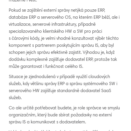
můžeme i vést.
Pokud se zajištění externí správy netýká pouze ERP,
databáze ERP a serverového OS, na kterém ERP běží, ale i
virtualizace, serverové infrastruktury, případně
specializovaného klientského HW a SW pro práci
s čárovými kódy, je velmi vhodné konzultovat výběr těchto
komponent s partnerem poskytujícím správu IS, aby byl
schopen jejich správu efektivně zajistit. Výhodou je, když
dodávku komplexně zajišťuje dodavatel ERP, protože tak
může garantovat i funkčnost celého IS.
Situace je zjednodušená v případě využití cloudových
služeb, kdy většinu správy ERP a správu systémového SW i
serverového HW zajišťuje standardně dodavatel SaaS
služeb.
Co ale určitě potřebovat budete, je role správce ve smyslu
organizačním, který bude sbírat požadavky na externí
správu IS a komunikovat s dodavatelem.