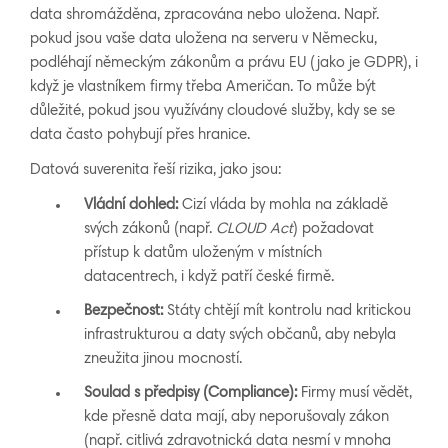
data shromážděna, zpracována nebo uložena. Např.
pokud jsou vaše data uložena na serveru v Německu,
podléhají německým zákonům a právu EU (jako je GDPR), i
když je vlastníkem firmy třeba Američan. To může být
důležité, pokud jsou využívány cloudové služby, kdy se se
data často pohybují přes hranice.
Datová suverenita řeší rizika, jako jsou:
Vládní dohled:
Cizí vláda by mohla na základě
svých zákonů (např.
CLOUD Act
) požadovat
přístup k datům uloženým v místních
datacentrech, i když patří české firmě.
Bezpečnost:
Státy chtějí mít kontrolu nad kritickou
infrastrukturou a daty svých občanů, aby nebyla
zneužita jinou mocností.
Soulad s předpisy (Compliance):
Firmy musí vědět,
kde přesně data mají, aby neporušovaly zákon
(např. citlivá zdravotnická data nesmí v mnoha