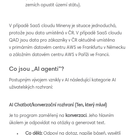
zemích opustit území státu).
V případě SaaS cloudu Minervy je situace jednoduchá,
protože jsou data umístěná v ČR. V případě SaaS cloudu
QAD jsou data pro zákazníky v ČR aktuálně umístěna
v primárním datovém centru AWS ve Frankfurtu v Německu
a záložním datovém centru AWS v Paříži ve Francii.
Co jsou „AI agenti“?
Postupným vývojem vznikly v AI následující kategorie AI
uživatelských rozhraní:
AI Chatbot/konverzační rozhraní (Ten, který mluví)
Je to program zaměřený na
konverzaci
. Jeho hlavním
úkolem je odpovídat na otázky a generovat text.
Co dělá:
Odpoví na dotaz, napíše báseň, vysvětlí