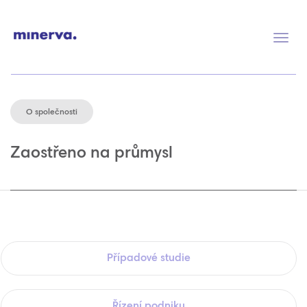
Přep
navig
O společnosti
Zaostřeno na průmysl
Případové studie
Řízení podniku