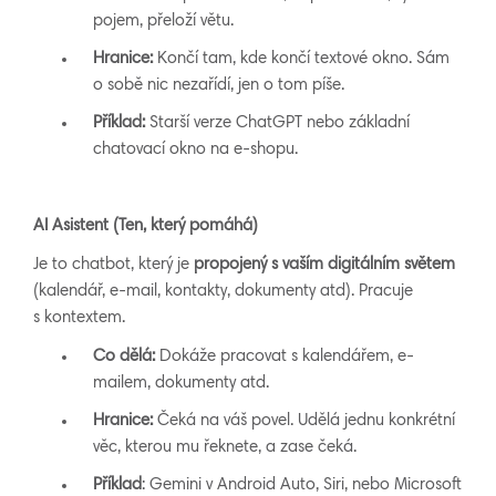
pojem, přeloží větu.
Hranice:
Končí tam, kde končí textové okno. Sám
o sobě nic nezařídí, jen o tom píše.
Příklad:
Starší verze ChatGPT nebo základní
chatovací okno na e-shopu.
AI Asistent (Ten, který pomáhá)
Je to chatbot, který je
propojený s vaším digitálním světem
(kalendář, e-mail, kontakty, dokumenty atd). Pracuje
s kontextem.
Co dělá:
Dokáže pracovat s kalendářem, e-
mailem, dokumenty atd.
Hranice:
Čeká na váš povel. Udělá jednu konkrétní
věc, kterou mu řeknete, a zase čeká.
Příklad
: Gemini v Android Auto, Siri, nebo Microsoft