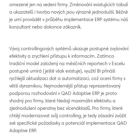
omezené jen na vedení firmy. Změnování existujících tabulí
a ukazatelů i tvorba nových jsou výrazně jednodušší. Běžně
je umí provádět v průběhu implementace ERP systému náš
konzultant nebo dokonce zákazník.
Vývoj controllingových systémů ukazuje postupné zvyšování
efektivity a zrychlení přístupu k informacím. Zatímco
tradiční model založený na měsíčních reportech v Excelu
postupně umírá (ještě však existuje), využití BI přináší
rychlejší aktualizaci dat a automatizaci, což ocení firmy s
větší dynamikou. Nejmodernější přístup reprezentovaný
podporou rozhodování v QAD Adaptive ERP je proto
vhodný pro firmy, které hledají maximální efektivitu a
zjednodušení operativy bez vícenákladů. Pro firmy, které
chtějí modernizovat svůj controlling, je tedy zásadní zvážit
své specifické požadavky a potenciál implementace QAD
Adaptive ERP.