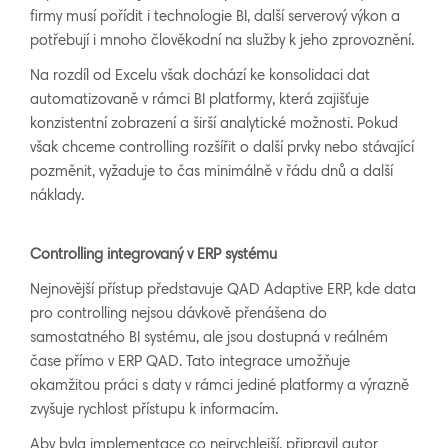
firmy musí pořídit i technologie BI, další serverový výkon a
potřebují i mnoho člověkodní na služby k jeho zprovoznění.
Na rozdíl od Excelu však dochází ke konsolidaci dat
automatizovaně v rámci BI platformy, která zajišťuje
konzistentní zobrazení a širší analytické možnosti. Pokud
však chceme controlling rozšířit o další prvky nebo stávající
pozměnit, vyžaduje to čas minimálně v řádu dnů a další
náklady.
Controlling integrovaný v ERP systému
Nejnovější přístup představuje QAD Adaptive ERP, kde data
pro controlling nejsou dávkově přenášena do
samostatného BI systému, ale jsou dostupná v reálném
čase přímo v ERP QAD. Tato integrace umožňuje
okamžitou práci s daty v rámci jediné platformy a výrazně
zvyšuje rychlost přístupu k informacím.
Aby byla implementace co nejrychlejší, připravil autor