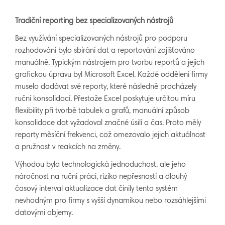
Tradiční reporting bez specializovaných nástrojů
Bez využívání specializovaných nástrojů pro podporu
rozhodování bylo sbírání dat a reportování zajišťováno
manuálně. Typickým nástrojem pro tvorbu reportů a jejich
grafickou úpravu byl Microsoft Excel. Každé oddělení firmy
muselo dodávat své reporty, které následně procházely
ruční konsolidací. Přestože Excel poskytuje určitou míru
flexibility při tvorbě tabulek a grafů, manuální způsob
konsolidace dat vyžadoval značné úsilí a čas. Proto měly
reporty měsíční frekvenci, což omezovalo jejich aktuálnost
a pružnost v reakcích na změny.
Výhodou byla technologická jednoduchost, ale jeho
náročnost na ruční práci, riziko nepřesností a dlouhý
časový interval aktualizace dat činily tento systém
nevhodným pro firmy s vyšší dynamikou nebo rozsáhlejšími
datovými objemy.