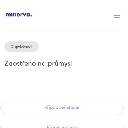
Přep
navig
O společnosti
Zaostřeno na průmysl
Případové studie
Řízení podniku