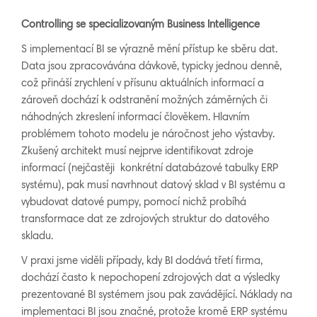
Controlling se specializovaným Business Intelligence
S implementací BI se výrazně mění přístup ke sběru dat.
Data jsou zpracovávána dávkově, typicky jednou denně,
což přináší zrychlení v přísunu aktuálních informací a
zároveň dochází k odstranění možných záměrných či
náhodných zkreslení informací člověkem. Hlavním
problémem tohoto modelu je náročnost jeho výstavby.
Zkušený architekt musí nejprve identifikovat zdroje
informací (nejčastěji konkrétní databázové tabulky ERP
systému), pak musí navrhnout datový sklad v BI systému a
vybudovat datové pumpy, pomocí nichž probíhá
transformace dat ze zdrojových struktur do datového
skladu.
V praxi jsme viděli případy, kdy BI dodává třetí firma,
dochází často k nepochopení zdrojových dat a výsledky
prezentované BI systémem jsou pak zavádějící. Náklady na
implementaci BI jsou značné, protože kromě ERP systému