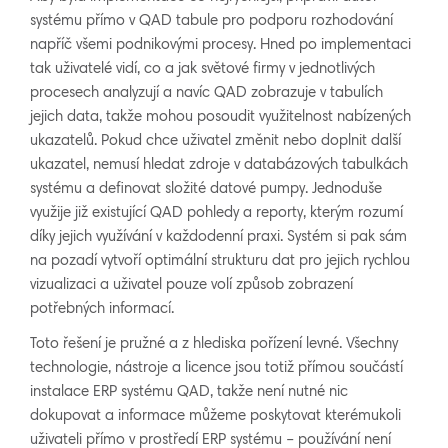
systému přímo v QAD tabule pro podporu rozhodování
napříč všemi podnikovými procesy. Hned po implementaci
tak uživatelé vidí, co a jak světové firmy v jednotlivých
procesech analyzují a navíc QAD zobrazuje v tabulích
jejich data, takže mohou posoudit využitelnost nabízených
ukazatelů. Pokud chce uživatel změnit nebo doplnit další
ukazatel, nemusí hledat zdroje v databázových tabulkách
systému a definovat složité datové pumpy. Jednoduše
využije již existující QAD pohledy a reporty, kterým rozumí
díky jejich využívání v každodenní praxi. Systém si pak sám
na pozadí vytvoří optimální strukturu dat pro jejich rychlou
vizualizaci a uživatel pouze volí způsob zobrazení
potřebných informací.
Toto řešení je pružné a z hlediska pořízení levné. Všechny
technologie, nástroje a licence jsou totiž přímou součástí
instalace ERP systému QAD, takže není nutné nic
dokupovat a informace můžeme poskytovat kterémukoli
uživateli přímo v prostředí ERP systému – používání není