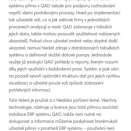
systému přímo v QAD tabule pro podporu rozhodování
napříč všemi podnikovými procesy. Hned po implementaci
tak uživatelé vidí, co a jak světové firmy v jednotlivých
procesech analyzují a navíc QAD zobrazuje v tabulích
jejich data, takže mohou posoudit využitelnost nabízených
ukazatelů. Pokud chce uživatel změnit nebo doplnit další
ukazatel, nemusí hledat zdroje v databázových tabulkách
systému a definovat složité datové pumpy. Jednoduše
využije již existující QAD pohledy a reporty, kterým rozumí
díky jejich využívání v každodenní praxi. Systém si pak sám
na pozadí vytvoří optimální strukturu dat pro jejich rychlou
vizualizaci a uživatel pouze volí způsob zobrazení
potřebných informací.
Toto řešení je pružné a z hlediska pořízení levné. Všechny
technologie, nástroje a licence jsou totiž přímou součástí
instalace ERP systému QAD, takže není nutné nic
dokupovat a informace můžeme poskytovat kterémukoli
uživateli přímo v prostředí ERP systému – používání není