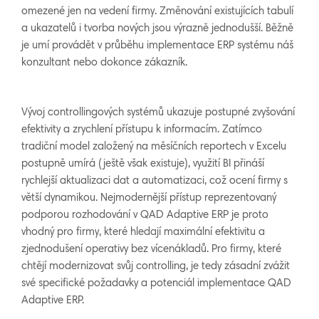
omezené jen na vedení firmy. Změnování existujících tabulí
a ukazatelů i tvorba nových jsou výrazně jednodušší. Běžně
je umí provádět v průběhu implementace ERP systému náš
konzultant nebo dokonce zákazník.
Vývoj controllingových systémů ukazuje postupné zvyšování
efektivity a zrychlení přístupu k informacím. Zatímco
tradiční model založený na měsíčních reportech v Excelu
postupně umírá (ještě však existuje), využití BI přináší
rychlejší aktualizaci dat a automatizaci, což ocení firmy s
větší dynamikou. Nejmodernější přístup reprezentovaný
podporou rozhodování v QAD Adaptive ERP je proto
vhodný pro firmy, které hledají maximální efektivitu a
zjednodušení operativy bez vícenákladů. Pro firmy, které
chtějí modernizovat svůj controlling, je tedy zásadní zvážit
své specifické požadavky a potenciál implementace QAD
Adaptive ERP.