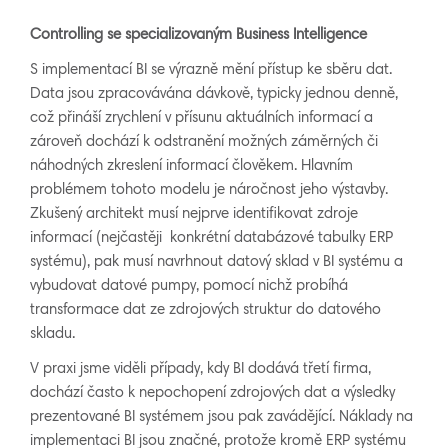
Controlling se specializovaným Business Intelligence
S implementací BI se výrazně mění přístup ke sběru dat.
Data jsou zpracovávána dávkově, typicky jednou denně,
což přináší zrychlení v přísunu aktuálních informací a
zároveň dochází k odstranění možných záměrných či
náhodných zkreslení informací člověkem. Hlavním
problémem tohoto modelu je náročnost jeho výstavby.
Zkušený architekt musí nejprve identifikovat zdroje
informací (nejčastěji konkrétní databázové tabulky ERP
systému), pak musí navrhnout datový sklad v BI systému a
vybudovat datové pumpy, pomocí nichž probíhá
transformace dat ze zdrojových struktur do datového
skladu.
V praxi jsme viděli případy, kdy BI dodává třetí firma,
dochází často k nepochopení zdrojových dat a výsledky
prezentované BI systémem jsou pak zavádějící. Náklady na
implementaci BI jsou značné, protože kromě ERP systému