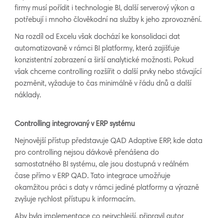
firmy musí pořídit i technologie BI, další serverový výkon a
potřebují i mnoho člověkodní na služby k jeho zprovoznění.
Na rozdíl od Excelu však dochází ke konsolidaci dat
automatizovaně v rámci BI platformy, která zajišťuje
konzistentní zobrazení a širší analytické možnosti. Pokud
však chceme controlling rozšířit o další prvky nebo stávající
pozměnit, vyžaduje to čas minimálně v řádu dnů a další
náklady.
Controlling integrovaný v ERP systému
Nejnovější přístup představuje QAD Adaptive ERP, kde data
pro controlling nejsou dávkově přenášena do
samostatného BI systému, ale jsou dostupná v reálném
čase přímo v ERP QAD. Tato integrace umožňuje
okamžitou práci s daty v rámci jediné platformy a výrazně
zvyšuje rychlost přístupu k informacím.
Aby byla implementace co nejrychlejší, připravil autor