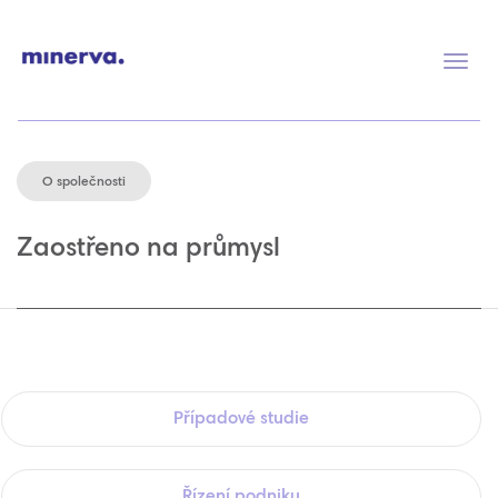
Přep
navig
O společnosti
Zaostřeno na průmysl
Případové studie
Řízení podniku