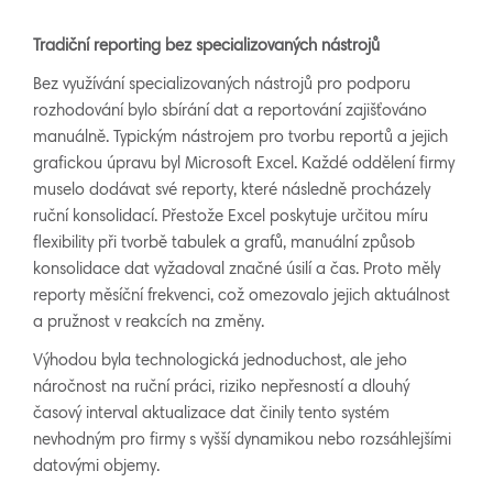
Tradiční reporting bez specializovaných nástrojů
Bez využívání specializovaných nástrojů pro podporu
rozhodování bylo sbírání dat a reportování zajišťováno
manuálně. Typickým nástrojem pro tvorbu reportů a jejich
grafickou úpravu byl Microsoft Excel. Každé oddělení firmy
muselo dodávat své reporty, které následně procházely
ruční konsolidací. Přestože Excel poskytuje určitou míru
flexibility při tvorbě tabulek a grafů, manuální způsob
konsolidace dat vyžadoval značné úsilí a čas. Proto měly
reporty měsíční frekvenci, což omezovalo jejich aktuálnost
a pružnost v reakcích na změny.
Výhodou byla technologická jednoduchost, ale jeho
náročnost na ruční práci, riziko nepřesností a dlouhý
časový interval aktualizace dat činily tento systém
nevhodným pro firmy s vyšší dynamikou nebo rozsáhlejšími
datovými objemy.