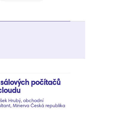
sálových počítačů
cloudu
išek Hrubý, obchodní
ltant, Minerva Česká republika