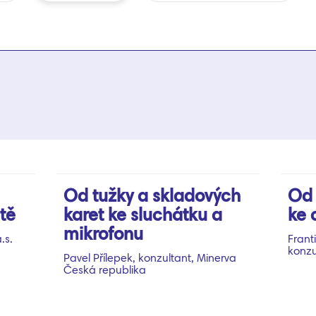
Od tužky a skladových
Od 
tě
karet ke sluchátku a
ke 
mikrofonu
.s.
Frant
konzu
Pavel Přílepek, konzultant, Minerva
Česká republika