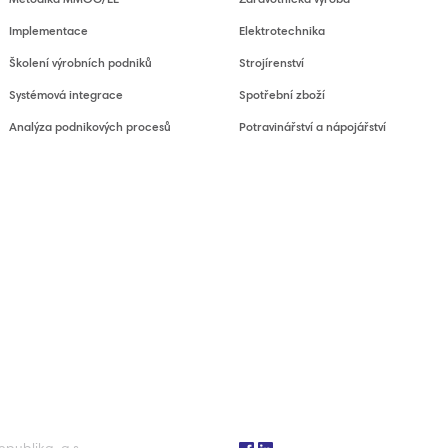
Metodika MMOG/LE
Zdravotnická výroba
Implementace
Elektrotechnika
Školení výrobních podniků
Strojírenství
Systémová integrace
Spotřební zboží
Analýza podnikových procesů
Potravinářství a nápojářství