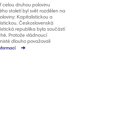
 celou druhou polovinu
ého století byl svět rozdělen na
oloviny: Kapitalistickou a
listickou. Československá
listická republika byla součástí
uhé. Protože vládnoucí
isté dlouho považovali
ače za typický rys kapitalismu,
informací
i jsme se, bohužel, v této oblasti
lkého vývojového skluzu. Teprve
mdesátých letech došlo ke
 a do naší republiky…