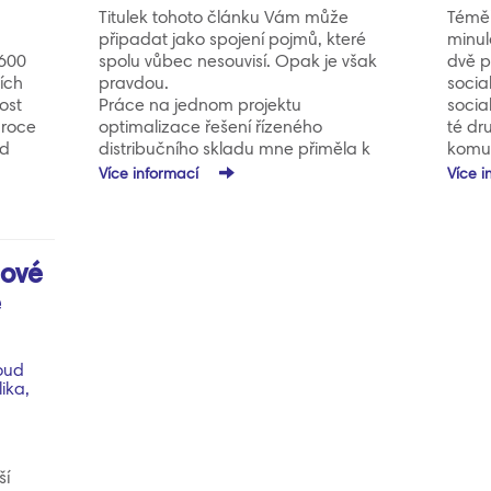
Titulek tohoto článku Vám může
Téměř
připadat jako spojení pojmů, které
minul
600
spolu vůbec nesouvisí. Opak je však
dvě p
ích
pravdou.
socia
ost
Práce na jednom projektu
socia
 roce
optimalizace řešení řízeného
té dr
od
distribučního skladu mne přiměla k
komun
. Pod
zamyšlení nad vývojem informačních
počít
Více informací
Více 
usta
systémů ve skladech. Ještě v 80.
dostal
letech minulého století bylo mnohdy
do ve
1992
obvyklou praxí evidovat skladové
v sed
zásoby na skladových kartách.
změně
gové
Veškeré skladové…
é
oud
ika,
ší