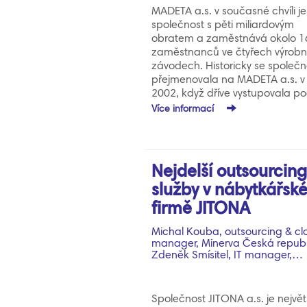
MADETA a.s. v současné chvíli je
společnost s pěti miliardovým
obratem a zaměstnává okolo 1
zaměstnanců ve čtyřech výrobn
závodech. Historicky se společn
přejmenovala na MADETA a.s. v
2002, když dříve vystupovala p
názvem Jihočeské mlékárny a.s
Více informací
Jihočeské mlékárny patřila spo
malých mlékáren v cca 22
jihočeských městech. Od roku 
začala probíhat…
Nejdelší outsourcin
služby v nábytkářsk
firmě JITONA
Michal Kouba, outsourcing & cl
manager, Minerva Česká republ
Zdeněk Smísitel, IT manager,…
Společnost JITONA a.s. je největ