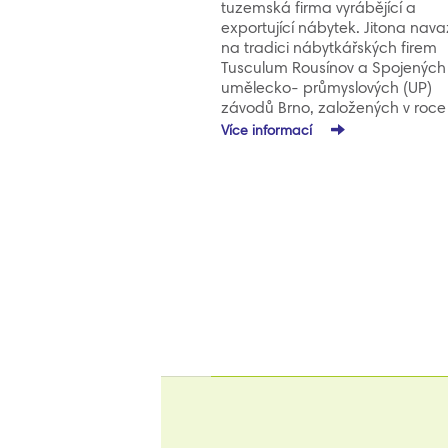
tuzemská firma vyrábějící a
exportující nábytek. Jitona nava
na tradici nábytkářských firem
Tusculum Rousínov a Spojených
umělecko- průmyslových (UP)
závodů Brno, založených v roce
1920. Spolupráce společností 
Více informací
a Minerva sahá do roku 1996. 
vznikla potřeba výměny původn
systému vytvořeného zaměstna
JITONY.
Ze zpětného pohledu (v…