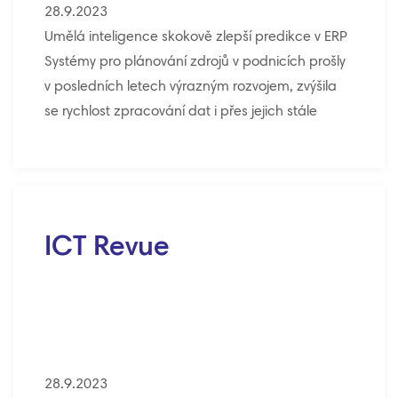
28.9.2023
Umělá inteligence skokově zlepší predikce v ERP
Systémy pro plánování zdrojů v podnicích prošly
v posledních letech výrazným rozvojem, zvýšila
se rychlost zpracování dat i přes jejich stále
rostoucí objem, dochází k analýze dat v reálném
čase, prohloubila se automatizace a
digitalizace. Nastupující využívání umělé
inteligence posune ERP vpřed ještě výrazněji.
ICT Revue
28.9.2023