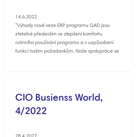
14.6.2022
"Výhody nové veze ERP programu QAD jsou
zřetelné především ve zlepšení komfortu
rutinního používání programu a v uzpůsobení
funkcí našim požadavkům. Naše spolupráce se
společností Minerva je založena na
dlouhodobých velmi dobrých vztazích a díky
vzájemné, často i osobní znalosti pracovníků
jsme schopní velmi efektivně a rychle řešit
problémy, na které narazíme." Roman Oberer,
CIO Busienss World,
Severochema
4/2022
28.4.2022