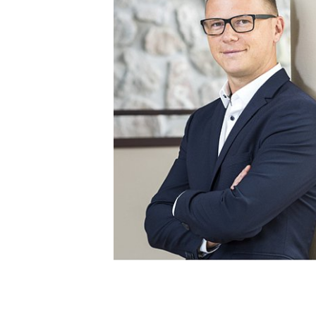
ejména toho, že jsme v Minervě získali opravdového
ybudovali si dobré vztahy.“
, vedoucí Realizace zakázek, Siemens