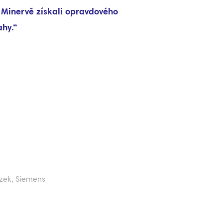
íky efektivnějšímu plánování v QAD jsme snížili zásoby
entury i neproduktivní čas.“
řehrát video
oslav Majzlík, IT manažer, Senior Flexonics Czech