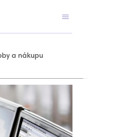
Přepnout
navigaci
roby a nákupu