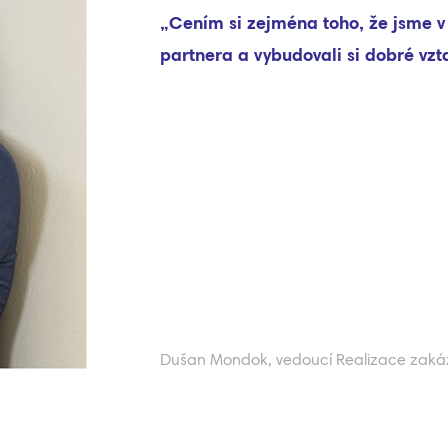
„D
inv
P
Jar